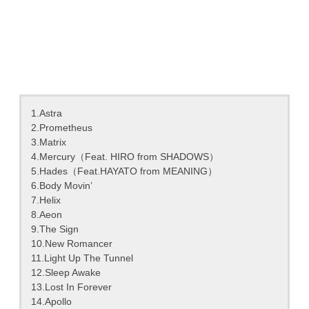
1.Astra
2.Prometheus
3.Matrix
4.Mercury（Feat. HIRO from SHADOWS）
5.Hades（Feat.HAYATO from MEANING）
6.Body Movin’
7.Helix
8.Aeon
9.The Sign
10.New Romancer
11.Light Up The Tunnel
12.Sleep Awake
13.Lost In Forever
14.Apollo