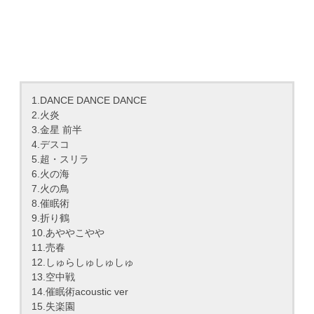
1.DANCE DANCE DANCE
2.火炎
3.金星 前半
4.デスコ
5.超・スリラ
6.火の海
7.火の鳥
8.催眠術
9.折り鶴
10.あややこやや
11.売春
12.しゅらしゅしゅしゅ
13.空中戦
14.催眠術acoustic ver
15.失楽園