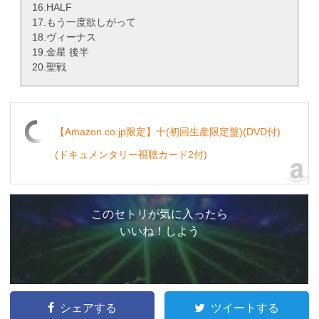
16.HALF
17.もう一度欲しがって
18.ヴィーナス
19.金星 後半
20.聖戦
【Amazon.co.jp限定】十(初回生産限定盤)(DVD付)
(ドキュメンタリー視聴カード2付)
このセトリが気に入ったら
いいね！しよう
シェアする
ツイートする