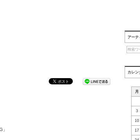
アーテ
カレン
月
3
10
IG」
17