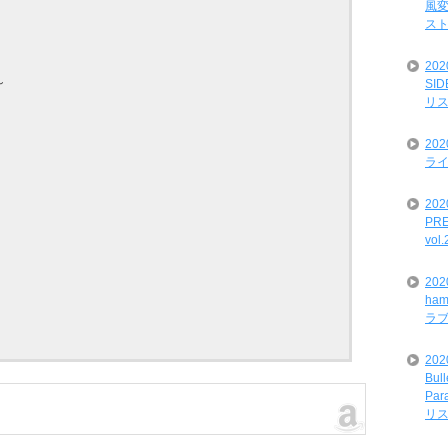
風変
ス
20
～
SI
リ
20
ライ
202
PRE
vol
20
ham
ラ
202
Bul
Par
リ