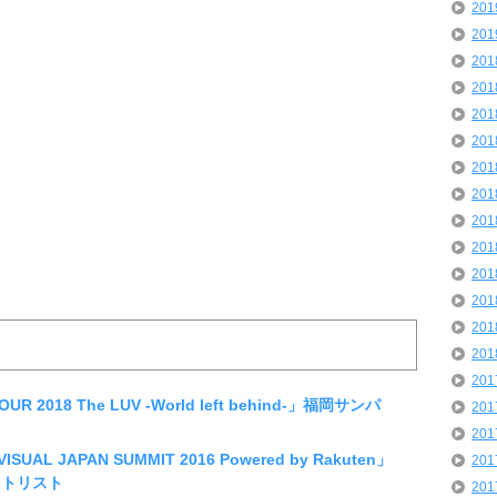
20
20
20
20
20
20
20
20
20
20
20
20
20
20
20
R 2018 The LUV -World left behind-」福岡サンパ
20
20
SUAL JAPAN SUMMIT 2016 Powered by Rakuten」
20
ットリスト
20