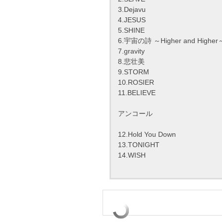
3.Dejavu
4.JESUS
5.SHINE
6.宇宙の詩 ～Higher and Higher
7.gravity
8.悲壮美
9.STORM
10.ROSIER
11.BELIEVE
アンコール
12.Hold You Down
13.TONIGHT
14.WISH