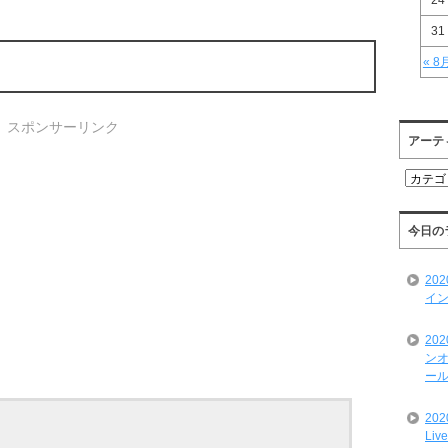
24
31
« 8
スポンサーリンク
アーテ
ア
ー
テ
ィ
今日の
ス
ト
20
一
イン
覧
20
ンオ
ール
20
Liv