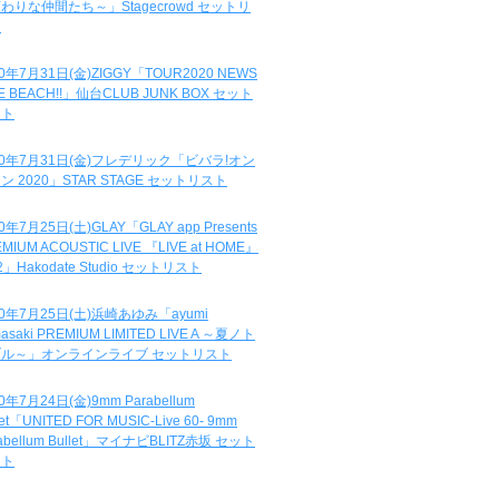
わりな仲間たち～」Stagecrowd セットリ
ト
20年7月31日(金)ZIGGY「TOUR2020 NEWS
DE BEACH!!」仙台CLUB JUNK BOX セット
スト
20年7月31日(金)フレデリック「ビバラ!オン
ン 2020」STAR STAGE セットリスト
0年7月25日(土)GLAY「GLAY app Presents
MIUM ACOUSTIC LIVE 『LIVE at HOME』
.2」Hakodate Studio セットリスト
20年7月25日(土)浜崎あゆみ「ayumi
asaki PREMIUM LIMITED LIVE A ～夏ノト
ブル～」オンラインライブ セットリスト
0年7月24日(金)9mm Parabellum
let「UNITED FOR MUSIC-Live 60- 9mm
abellum Bullet」マイナビBLITZ赤坂 セット
スト