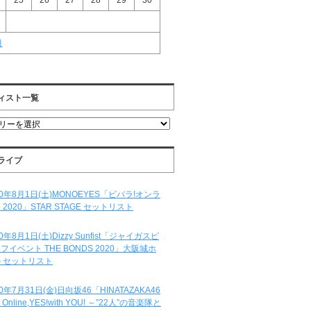
25
26
27
28
29
30
月
ィスト一覧
ライブ
20年8月1日(土)MONOEYES「ビバラ!オンラ
 2020」STAR STAGE セットリスト
20年8月1日(土)Dizzy Sunfist「ジャイガスピ
フイベント THE BONDS 2020」大阪城ホ
 セットリスト
20年7月31日(金)日向坂46「HINATAZAKA46
e Online,YES!with YOU! ～”22人”の音楽隊と