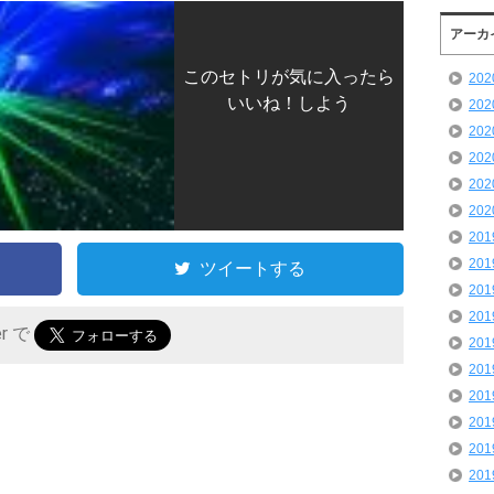
アーカ
このセトリが気に入ったら
20
いいね！しよう
20
20
20
20
20
20
20
ツイートする
20
20
er で
20
20
20
20
20
20