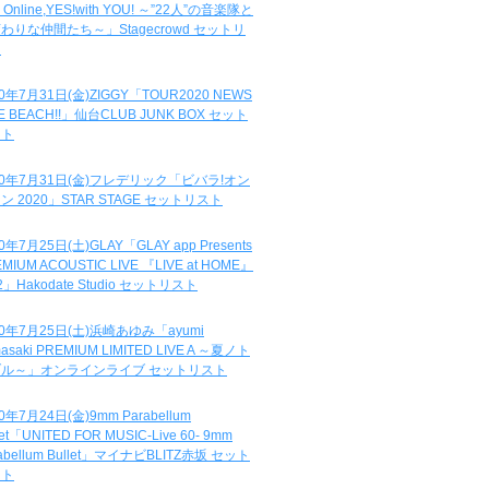
e Online,YES!with YOU! ～”22人”の音楽隊と
わりな仲間たち～」Stagecrowd セットリ
ト
20年7月31日(金)ZIGGY「TOUR2020 NEWS
DE BEACH!!」仙台CLUB JUNK BOX セット
スト
20年7月31日(金)フレデリック「ビバラ!オン
ン 2020」STAR STAGE セットリスト
0年7月25日(土)GLAY「GLAY app Presents
MIUM ACOUSTIC LIVE 『LIVE at HOME』
.2」Hakodate Studio セットリスト
20年7月25日(土)浜崎あゆみ「ayumi
asaki PREMIUM LIMITED LIVE A ～夏ノト
ブル～」オンラインライブ セットリスト
0年7月24日(金)9mm Parabellum
let「UNITED FOR MUSIC-Live 60- 9mm
abellum Bullet」マイナビBLITZ赤坂 セット
スト