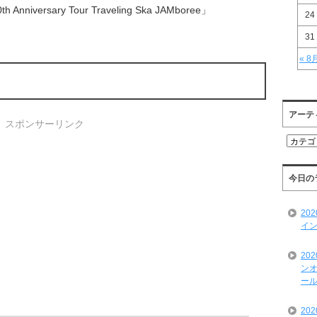
ersary Tour Traveling Ska JAMboree」
24
31
« 8
アーテ
スポンサーリンク
ア
ー
テ
ィ
今日の
ス
ト
20
一
イン
覧
20
ンオ
ール
20