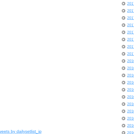
20
20
20
20
20
20
20
20
20
20
20
20
20
20
20
20
20
20
eets by dailysetlist_jp
20