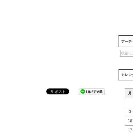
アーテ
カレン
月
3
10
17