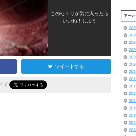
このセトリが気に入ったら
アーカ
いいね！しよう
20
20
20
20
20
20
ツイートする
20
20
er で
20
20
20
20
20
20
20