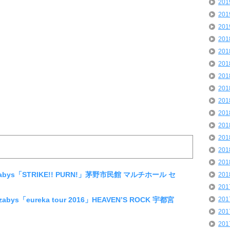
20
20
20
20
20
20
20
20
20
20
20
20
20
20
Sazabys「STRIKE!! PURN!」茅野市民館 マルチホール セ
20
20
azabys「eureka tour 2016」HEAVEN’S ROCK 宇都宮
20
20
20