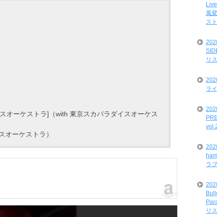
Liv
風変
ス
20
SI
リ
20
ライ
202
イスオーケストラ]（with 東京スカパラダイスオーケス
PRE
vol
ダイスオーケストラ）
20
ham
ラ
202
Bul
Par
リ