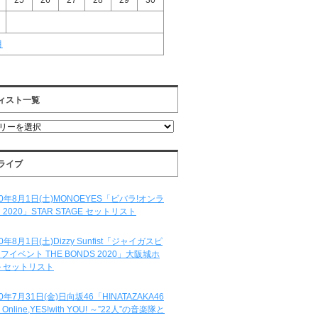
25
26
27
28
29
30
月
ィスト一覧
ライブ
20年8月1日(土)MONOEYES「ビバラ!オンラ
 2020」STAR STAGE セットリスト
20年8月1日(土)Dizzy Sunfist「ジャイガスピ
フイベント THE BONDS 2020」大阪城ホ
 セットリスト
20年7月31日(金)日向坂46「HINATAZAKA46
e Online,YES!with YOU! ～”22人”の音楽隊と