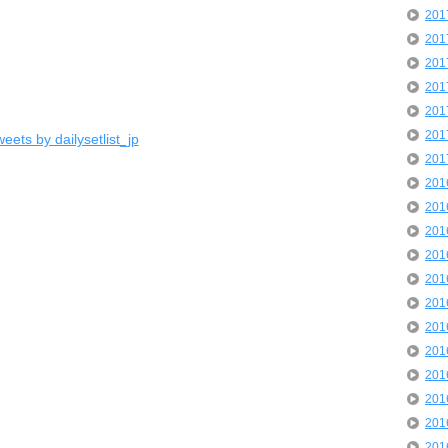
20
20
20
20
20
20
eets by dailysetlist_jp
20
20
20
20
20
20
20
20
20
20
20
20
20