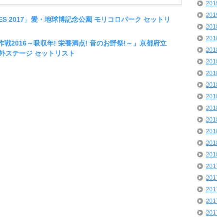
20
20
 FES 2017」愛・地球博記念公園 モリコロパーク セットリ
20
20
大作戦2016～吸収年! 栄養満点! 音のお野祭!～」京都府立
20
外ステージ セットリスト
20
20
20
20
20
20
20
20
20
20
20
20
20
20