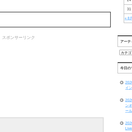
24
31
« 8
スポンサーリンク
アーテ
ア
ー
テ
ィ
今日の
ス
ト
20
一
イン
覧
20
ンオ
ール
20
Liv