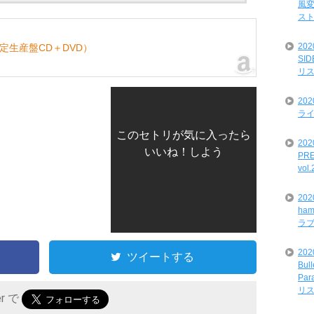
風変
ス
20
全限定生産盤CD＋DVD）
SI
リ
20
ライ
このセトリが気に入ったら
202
いいね！しよう
PRE
vol
20
ham
ラ
202
ツイートする
Bul
Par
リ
er で