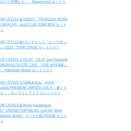
わりな仲間たち～」Stagecrowd セットリ
ト
20年7月31日(金)ZIGGY「TOUR2020 NEWS
DE BEACH!!」仙台CLUB JUNK BOX セット
スト
20年7月31日(金)フレデリック「ビバラ!オン
ン 2020」STAR STAGE セットリスト
0年7月25日(土)GLAY「GLAY app Presents
MIUM ACOUSTIC LIVE 『LIVE at HOME』
.2」Hakodate Studio セットリスト
20年7月25日(土)浜崎あゆみ「ayumi
asaki PREMIUM LIMITED LIVE A ～夏ノト
ブル～」オンラインライブ セットリスト
0年7月24日(金)9mm Parabellum
let「UNITED FOR MUSIC-Live 60- 9mm
abellum Bullet」マイナビBLITZ赤坂 セット
スト