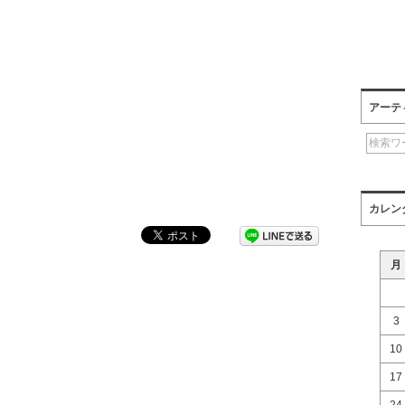
アーテ
カレン
月
3
10
17