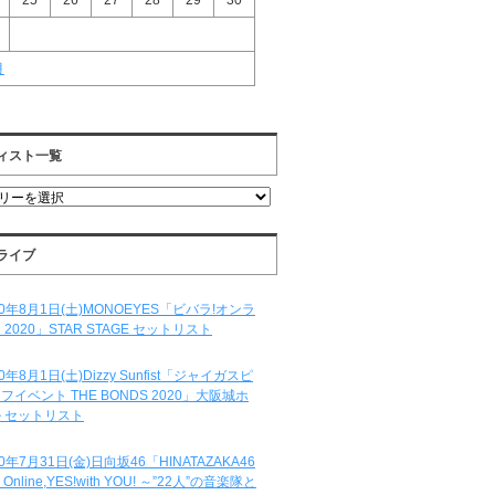
25
26
27
28
29
30
月
ィスト一覧
ライブ
20年8月1日(土)MONOEYES「ビバラ!オンラ
 2020」STAR STAGE セットリスト
20年8月1日(土)Dizzy Sunfist「ジャイガスピ
フイベント THE BONDS 2020」大阪城ホ
 セットリスト
20年7月31日(金)日向坂46「HINATAZAKA46
e Online,YES!with YOU! ～”22人”の音楽隊と