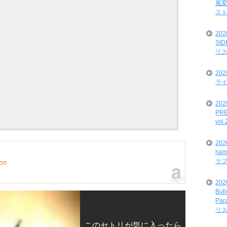
風変
ス
20
SI
リ
20
ライ
202
PRE
vol
20
ham
ラ
Yon
202
Bul
Par
リ
このセトリが気に入ったら