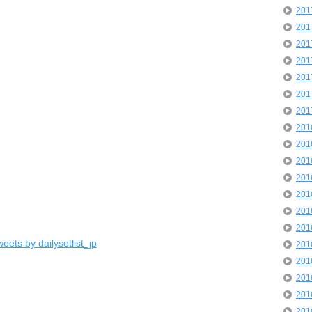
20
20
20
20
20
20
20
20
20
20
20
20
20
20
eets by dailysetlist_jp
20
20
20
20
20