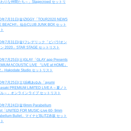
わりな仲間たち～」Stagecrowd セットリ
ト
20年7月31日(金)ZIGGY「TOUR2020 NEWS
DE BEACH!!」仙台CLUB JUNK BOX セット
スト
20年7月31日(金)フレデリック「ビバラ!オン
ン 2020」STAR STAGE セットリスト
0年7月25日(土)GLAY「GLAY app Presents
MIUM ACOUSTIC LIVE 『LIVE at HOME』
.2」Hakodate Studio セットリスト
20年7月25日(土)浜崎あゆみ「ayumi
asaki PREMIUM LIMITED LIVE A ～夏ノト
ブル～」オンラインライブ セットリスト
0年7月24日(金)9mm Parabellum
let「UNITED FOR MUSIC-Live 60- 9mm
abellum Bullet」マイナビBLITZ赤坂 セット
スト