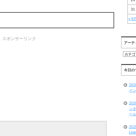
24
31
« 8
スポンサーリンク
アーテ
ア
ー
テ
ィ
今日の
ス
ト
20
一
イン
覧
20
ンオ
ール
20
Liv