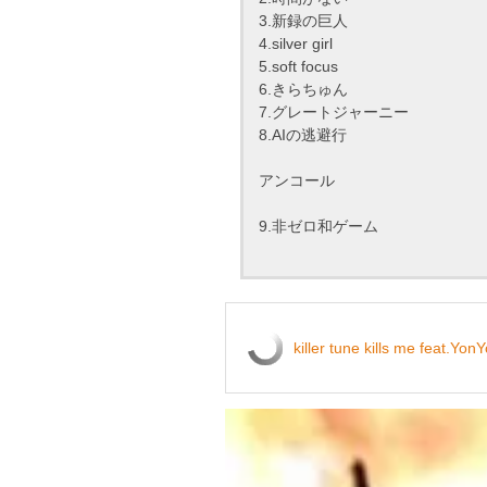
3.新録の巨人
4.silver girl
5.soft focus
6.きらちゅん
7.グレートジャーニー
8.AIの逃避行
アンコール
9.非ゼロ和ゲーム
killer tune kills me feat.Yon