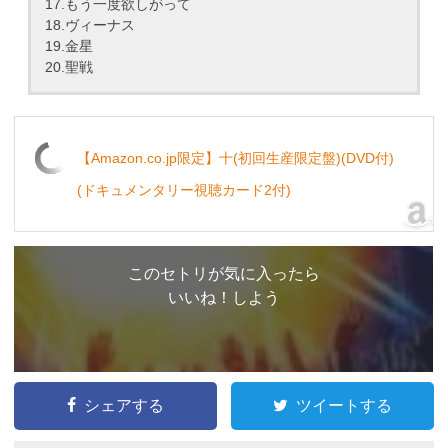
17.もう一度欲しがって
18.ヴィーナス
19.金星
20.聖戦
【Amazon.co.jp限定】十(初回生産限定盤)(DVD付)
(ドキュメンタリー視聴カード2付)
このセトリが気に入ったら
いいね！しよう
シェアする
ツイートする