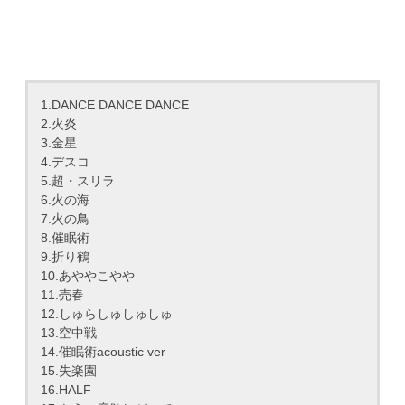
1.DANCE DANCE DANCE
2.火炎
3.金星
4.デスコ
5.超・スリラ
6.火の海
7.火の鳥
8.催眠術
9.折り鶴
10.あややこやや
11.売春
12.しゅらしゅしゅしゅ
13.空中戦
14.催眠術acoustic ver
15.失楽園
16.HALF