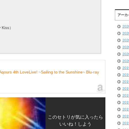
アーカ
20
ty Kiss）
20
20
20
20
20
20
4th LoveLive! ~Sailing to the Sunshine~ Blu-ray
20
20
20
20
20
20
20
このセトリが気に入ったら
20
いいね！しよう