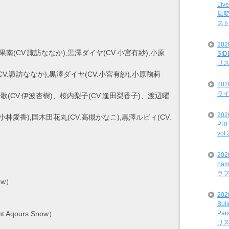
Liv
風変
ス
20
(CV.諏訪ななか),黒澤ダイヤ(CV.小宮有紗),小原
SI
リ
(CV.諏訪ななか),黒澤ダイヤ(CV.小宮有紗),小原鞠莉
20
ライ
ol（高海千歌(CV.伊波杏樹)、桜内梨子(CV.逢田梨香子)、渡辺曜
202
小林愛香),国木田花丸(CV.高槻かなこ),黒澤ルビィ(CV.
PRE
vol
20
ham
ラ
now）
202
Bul
Par
nt Aqours Snow）
リ