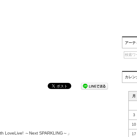
アーテ
カレン
月
3
10
LoveLive! ～Next SPARKLING～」
17