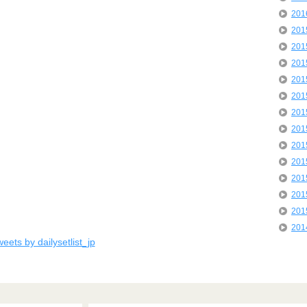
20
20
20
20
20
20
20
20
20
20
20
20
20
20
eets by dailysetlist_jp