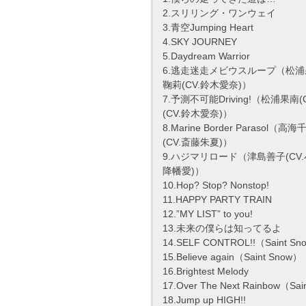
2.スリリング・ワンウェイ
3.青空Jumping Heart
4.SKY JOURNEY
5.Daydream Warrior
6.逃走迷走メビウスループ（松浦果南
鞠莉(CV.鈴木愛奈)）
7.予測不可能Driving!（松浦果南
(CV.鈴木愛奈)）
8.Marine Border Paras
(CV.斎藤朱夏)）
9.ハジマリロード（津島善子(CV.
降幡愛)）
10.Hop? Stop? Nonstop!
11.HAPPY PARTY TRAIN
12.”MY LIST” to you!
13.未来の僕らは知ってるよ
14.SELF CONTROL!!（Saint S
15.Believe again（Saint Snow）
16.Brightest Melody
17.Over The Next Rainbow（Sai
18.Jump up HIGH!!