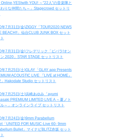
e Online,YES!with YOU! ～”22人”の音楽隊と
わりな仲間たち～」Stagecrowd セットリ
ト
20年7月31日(金)ZIGGY「TOUR2020 NEWS
DE BEACH!!」仙台CLUB JUNK BOX セット
スト
20年7月31日(金)フレデリック「ビバラ!オン
ン 2020」STAR STAGE セットリスト
0年7月25日(土)GLAY「GLAY app Presents
MIUM ACOUSTIC LIVE 『LIVE at HOME』
.2」Hakodate Studio セットリスト
20年7月25日(土)浜崎あゆみ「ayumi
asaki PREMIUM LIMITED LIVE A ～夏ノト
ブル～」オンラインライブ セットリスト
0年7月24日(金)9mm Parabellum
let「UNITED FOR MUSIC-Live 60- 9mm
abellum Bullet」マイナビBLITZ赤坂 セット
スト