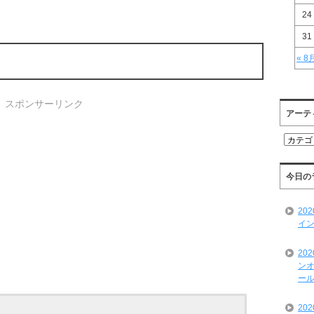
24
31
« 8
スポンサーリンク
アーテ
ア
ー
テ
ィ
今日の
ス
ト
20
一
イン
覧
20
ンオ
ール
20