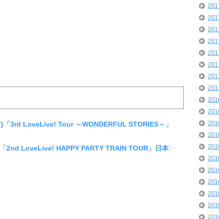
20
20
20
20
20
20
20
20
20
20
20
「3rd LoveLive! Tour ～WONDERFUL STORIES～」
20
20
2nd LoveLive! HAPPY PARTY TRAIN TOUR」日本
20
20
20
20
20
20