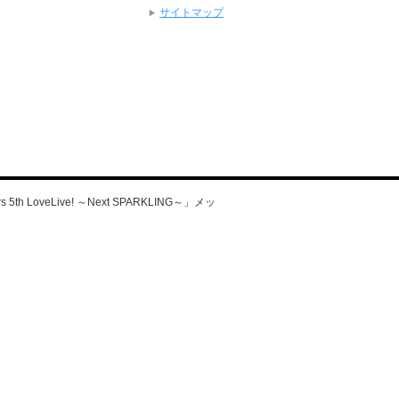
サイトマップ
th LoveLive! ～Next SPARKLING～」メッ