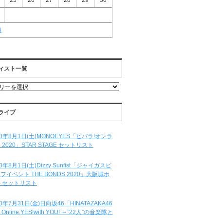
25
26
27
28
29
30
月
ィスト一覧
ライブ
20年8月1日(土)MONOEYES「ビバラ!オンラ
 2020」STAR STAGE セットリスト
20年8月1日(土)Dizzy Sunfist「ジャイガスピ
フイベント THE BONDS 2020」大阪城ホ
 セットリスト
20年7月31日(金)日向坂46「HINATAZAKA46
e Online,YES!with YOU! ～”22人”の音楽隊と