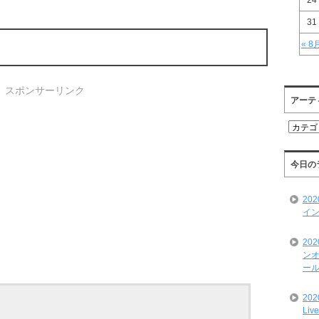
24
31
« 8
スポンサーリンク
アーテ
ア
ー
テ
ィ
今日の
ス
ト
20
一
イン
覧
20
ンオ
ール
20
Liv