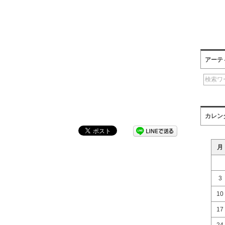
アーテ
カレン
月
3
10
17