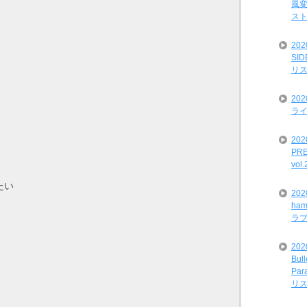
風変
ス
20
SI
リ
20
ライ
202
PRE
vol
たい
20
ham
ラ
202
Bul
Par
リ