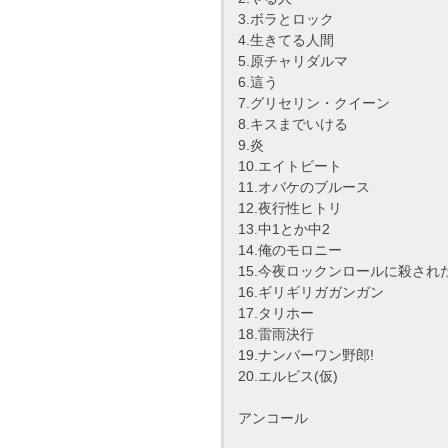
3.ボラとロック
4.生きてる人間
5.原チャリダルマ
6.這う
7.グリセリン・クイーン
8.キスまでいける
9.炎
10.エイトビート
11.オバケのブルース
12.夜行性ヒトリ
13.中1とか中2
14.俺のモロニー
15.今夜ロックンロールに殺され
16.ギリギリガガンガン
17.タリホー
18.雷雨決行
19.ナンバーワン野郎!
20.エルビス(仮)
アンコール