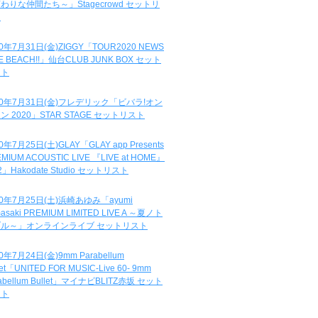
わりな仲間たち～」Stagecrowd セットリ
ト
20年7月31日(金)ZIGGY「TOUR2020 NEWS
DE BEACH!!」仙台CLUB JUNK BOX セット
スト
20年7月31日(金)フレデリック「ビバラ!オン
ン 2020」STAR STAGE セットリスト
0年7月25日(土)GLAY「GLAY app Presents
MIUM ACOUSTIC LIVE 『LIVE at HOME』
.2」Hakodate Studio セットリスト
20年7月25日(土)浜崎あゆみ「ayumi
asaki PREMIUM LIMITED LIVE A ～夏ノト
ブル～」オンラインライブ セットリスト
0年7月24日(金)9mm Parabellum
let「UNITED FOR MUSIC-Live 60- 9mm
abellum Bullet」マイナビBLITZ赤坂 セット
スト