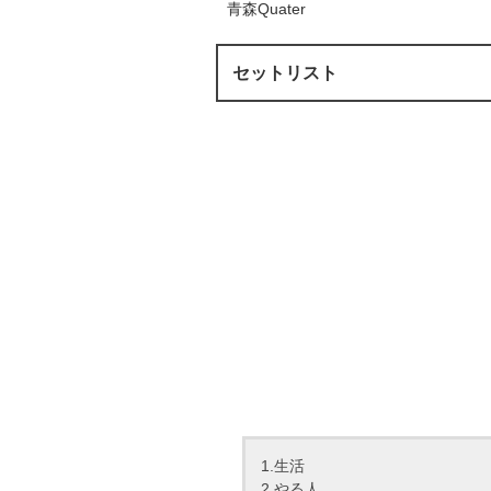
青森Quater
セットリスト
1.生活
2.やる人