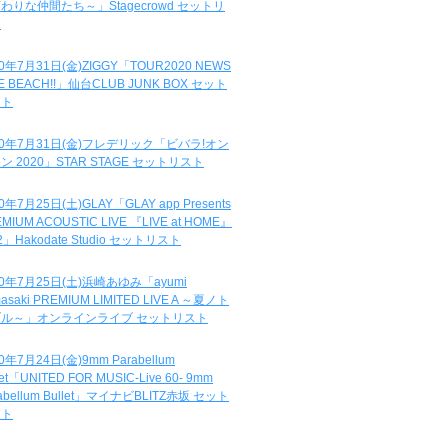
わりな仲間たち～」Stagecrowd セットリ
ト
20年7月31日(金)ZIGGY「TOUR2020 NEWS
DE BEACH!!」仙台CLUB JUNK BOX セット
スト
20年7月31日(金)フレデリック「ビバラ!オン
ン 2020」STAR STAGE セットリスト
0年7月25日(土)GLAY「GLAY app Presents
MIUM ACOUSTIC LIVE 『LIVE at HOME』
.2」Hakodate Studio セットリスト
20年7月25日(土)浜崎あゆみ「ayumi
asaki PREMIUM LIMITED LIVE A ～夏ノト
ブル～」オンラインライブ セットリスト
0年7月24日(金)9mm Parabellum
let「UNITED FOR MUSIC-Live 60- 9mm
abellum Bullet」マイナビBLITZ赤坂 セット
スト