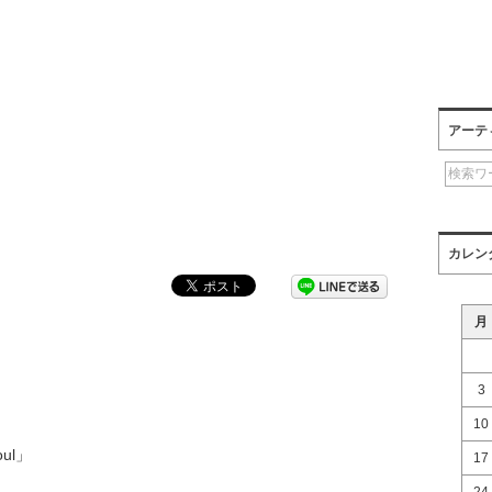
アーテ
カレン
月
3
10
eoul」
17