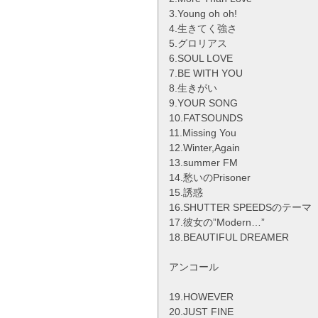
3.Young oh oh!
4.生きてく強さ
5.グロリアス
6.SOUL LOVE
7.BE WITH YOU
8.生きがい
9.YOUR SONG
10.FATSOUNDS
11.Missing You
12.Winter,Again
13.summer FM
14.愁いのPrisoner
15.誘惑
16.SHUTTER SPEEDSのテーマ
17.彼女の”Modern…”
18.BEAUTIFUL DREAMER
アンコール
19.HOWEVER
20.JUST FINE