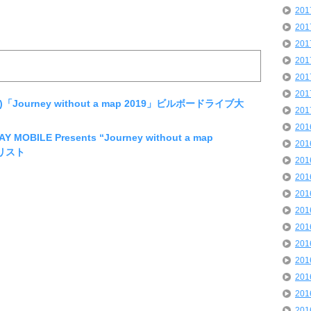
20
20
20
20
20
20
)「Journey without a map 2019」ビルボードライブ大
20
20
OBILE Presents “Journey without a map
20
リスト
20
20
20
20
20
20
20
20
20
20