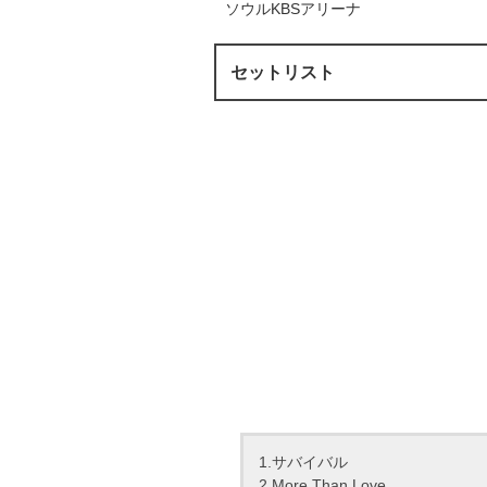
ソウルKBSアリーナ
セットリスト
1.サバイバル
2.More Than Love