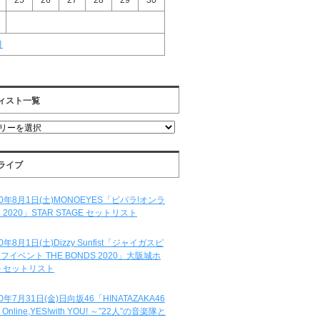
25
26
27
28
29
30
月
ィスト一覧
ライブ
20年8月1日(土)MONOEYES「ビバラ!オンラ
 2020」STAR STAGE セットリスト
20年8月1日(土)Dizzy Sunfist「ジャイガスピ
フイベント THE BONDS 2020」大阪城ホ
 セットリスト
20年7月31日(金)日向坂46「HINATAZAKA46
e Online,YES!with YOU! ～”22人”の音楽隊と