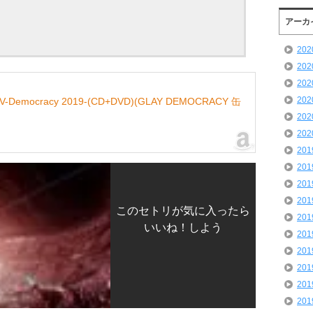
アーカ
20
20
20
20
ocracy 2019-(CD+DVD)(GLAY DEMOCRACY 缶
20
20
20
20
20
20
このセトリが気に入ったら
20
いいね！しよう
20
20
20
20
20