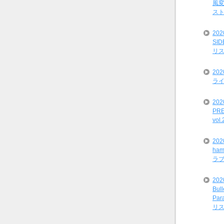
風変
ス
20
SI
リ
20
ライ
202
PRE
vol
20
ham
ラ
202
Bul
Par
リ