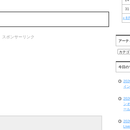
24
31
« 8
スポンサーリンク
アーテ
ア
ー
テ
ィ
今日の
ス
ト
20
一
イン
覧
20
ンオ
ール
20
Liv