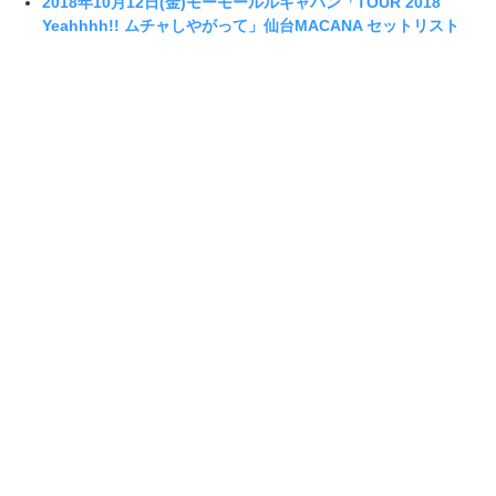
2018年10月12日(金)モーモールルギャバン「TOUR 2018
Yeahhhh!! ムチャしやがって」仙台MACANA セットリスト