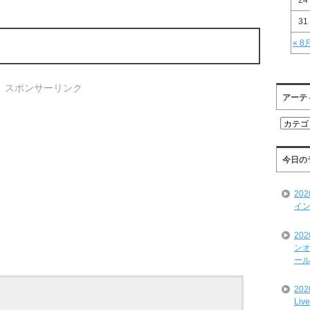
24
31
« 8
スポンサーリンク
アーテ
ア
ー
テ
ィ
今日の
ス
ト
20
一
イン
覧
20
ンオ
ール
20
Liv