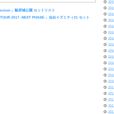
20
20
祭-suisai-」駿府城公園 セットリスト
20
E TOUR 2017 -NEXT PHASE-」仙台イズミティ21 セット
20
20
20
20
20
20
20
20
20
20
20
20
20
20
20
20