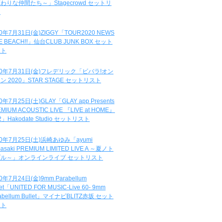
わりな仲間たち～」Stagecrowd セットリ
ト
20年7月31日(金)ZIGGY「TOUR2020 NEWS
DE BEACH!!」仙台CLUB JUNK BOX セット
スト
20年7月31日(金)フレデリック「ビバラ!オン
ン 2020」STAR STAGE セットリスト
0年7月25日(土)GLAY「GLAY app Presents
MIUM ACOUSTIC LIVE 『LIVE at HOME』
.2」Hakodate Studio セットリスト
20年7月25日(土)浜崎あゆみ「ayumi
asaki PREMIUM LIMITED LIVE A ～夏ノト
ブル～」オンラインライブ セットリスト
0年7月24日(金)9mm Parabellum
let「UNITED FOR MUSIC-Live 60- 9mm
abellum Bullet」マイナビBLITZ赤坂 セット
スト