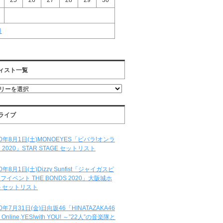
25
26
27
28
29
30
月
ィスト一覧
ライブ
20年8月1日(土)MONOEYES「ビバラ!オンラ
 2020」STAR STAGE セットリスト
20年8月1日(土)Dizzy Sunfist「ジャイガスピ
フイベント THE BONDS 2020」大阪城ホ
 セットリスト
20年7月31日(金)日向坂46「HINATAZAKA46
e Online,YES!with YOU! ～”22人”の音楽隊と