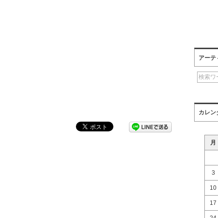
アーテ
カレン
月
3
10
17