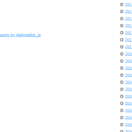
20
20
20
20
20
eets by dailysetlist_jp
20
20
20
20
20
20
20
20
20
20
20
20
20
20