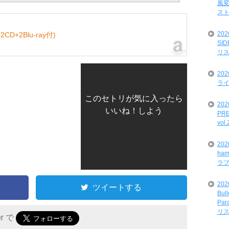
風変
ス
20
CD+2Blu-ray付)
SI
リ
20
ライ
このセトリが気に入ったら
202
いいね！しよう
PRE
vol
20
ham
ラ
202
ツイートする
Bul
Par
リ
er で