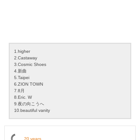
1.higher
2.Castaway
3.Cosmic Shoes
4.新曲
5.Taipei
6.ZION TOWN
7.8月
8.Eric. W
9.夜の向こうへ
10.beautiful vanity
20 years