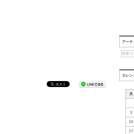
アーテ
カレン
月
3
10
17