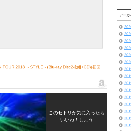
アーカ
20
20
20
20
20
20
N TOUR 2018 ～STYLE～(Blu-ray Disc2枚組+CD)(初回
20
20
20
20
20
20
20
このセトリが気に入ったら
20
いいね！しよう
20