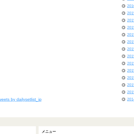
20
20
20
20
20
20
20
20
20
20
20
20
20
eets by dailysetlist_jp
20
メニュー