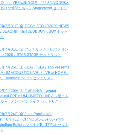
e Online,YES!with YOU! ～”22人”の音楽隊と
わりな仲間たち～」Stagecrowd セットリ
ト
20年7月31日(金)ZIGGY「TOUR2020 NEWS
DE BEACH!!」仙台CLUB JUNK BOX セット
スト
20年7月31日(金)フレデリック「ビバラ!オン
ン 2020」STAR STAGE セットリスト
0年7月25日(土)GLAY「GLAY app Presents
MIUM ACOUSTIC LIVE 『LIVE at HOME』
.2」Hakodate Studio セットリスト
20年7月25日(土)浜崎あゆみ「ayumi
asaki PREMIUM LIMITED LIVE A ～夏ノト
ブル～」オンラインライブ セットリスト
0年7月24日(金)9mm Parabellum
let「UNITED FOR MUSIC-Live 60- 9mm
abellum Bullet」マイナビBLITZ赤坂 セット
スト