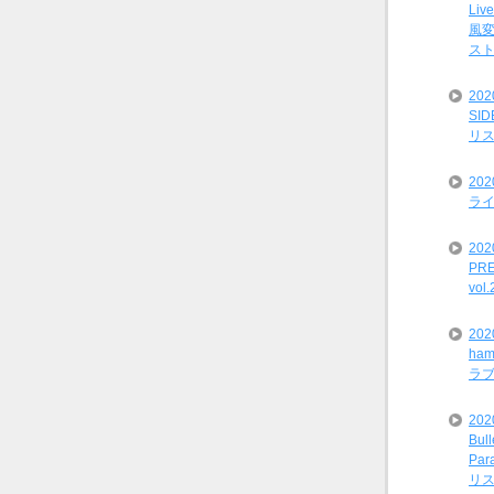
Liv
風変
ス
20
SI
リ
20
ライ
202
PRE
vol
20
ham
ラ
202
Bul
Par
リ