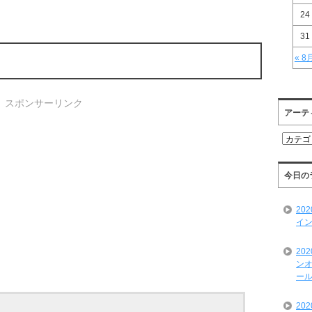
24
31
« 8
スポンサーリンク
アーテ
ア
ー
テ
ィ
今日の
ス
ト
20
一
イン
覧
20
ンオ
ール
20