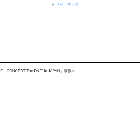
サイトマップ
&E「CONCERT”The D&E” in JAPAN」幕張メ