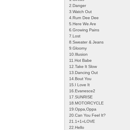
2.Danger
3.Watch Out
4.Rum Dee Dee
5.Here We Are
6.Growing Pains
7.Lost
8.Sweater & Jeans
9.Gloomy
10.Illusion
11.Hot Babe
12.Take It Slow
13.Dancing Out
14.Bout You
15.I Love It
16.Evanesce2
17.SUNRISE
18.MOTORCYCLE
19.Oppa,Oppa
20.Can You Feel It?
21.1+1=LOVE
22.Hello