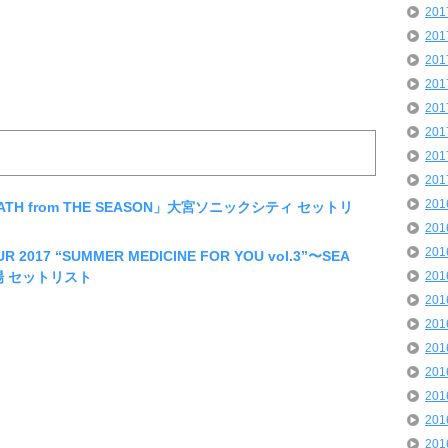
20
20
20
20
20
20
20
20
20
ATH from THE SEASON」大宮ソニックシティ セットリ
20
20
017 “SUMMER MEDICINE FOR YOU vol.3”〜SEA
劇場 セットリスト
20
20
20
20
20
20
20
20