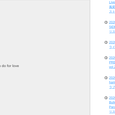
Liv
風変
ス
20
SI
リ
20
ライ
202
PRE
 do for love
vol
20
ham
ラ
202
Bul
Par
リ