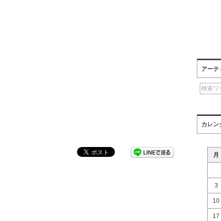
アーテ
カレン
月
3
10
17