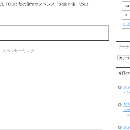
L LIVE TOUR 秋の旅情サスペンス「お前と俺」Vol.3」
24
31
« 8
アーテ
スポンサーリンク
ア
ー
テ
ィ
今日の
ス
ト
20
一
イン
覧
20
ンオ
ール
20