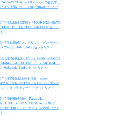
e Online,YES!with YOU! ～”22人”の音楽隊と
わりな仲間たち～」Stagecrowd セットリ
ト
20年7月31日(金)ZIGGY「TOUR2020 NEWS
DE BEACH!!」仙台CLUB JUNK BOX セット
スト
20年7月31日(金)フレデリック「ビバラ!オン
ン 2020」STAR STAGE セットリスト
0年7月25日(土)GLAY「GLAY app Presents
MIUM ACOUSTIC LIVE 『LIVE at HOME』
.2」Hakodate Studio セットリスト
20年7月25日(土)浜崎あゆみ「ayumi
asaki PREMIUM LIMITED LIVE A ～夏ノト
ブル～」オンラインライブ セットリスト
0年7月24日(金)9mm Parabellum
let「UNITED FOR MUSIC-Live 60- 9mm
abellum Bullet」マイナビBLITZ赤坂 セット
スト