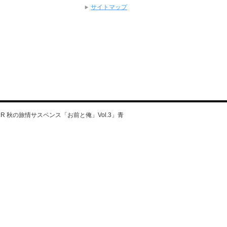
サイトマップ
E TOUR 秋の旅情サスペンス「お前と俺」Vol.3」青