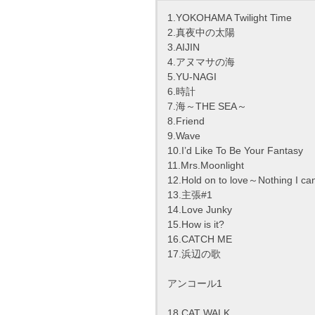
1.YOKOHAMA Twilight Time
2.真夜中の太陽
3.AIJIN
4.アヌマサの海
5.YU-NAGI
6.時計
7.海～THE SEA～
8.Friend
9.Wave
10.I’d Like To Be Your Fantasy
11.Mrs.Moonlight
12.Hold on to love～Nothing I can
13.主張#1
14.Love Junky
15.How is it?
16.CATCH ME
17.浜辺の歌
アンコール1
18.CAT WALK