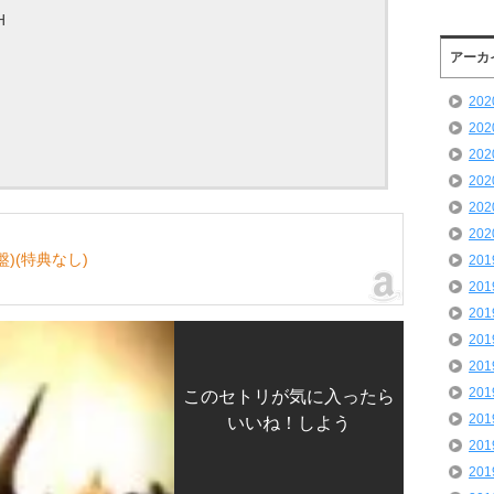
H
アーカ
20
20
20
20
20
20
)(特典なし)
20
20
20
20
20
20
このセトリが気に入ったら
20
いいね！しよう
20
20