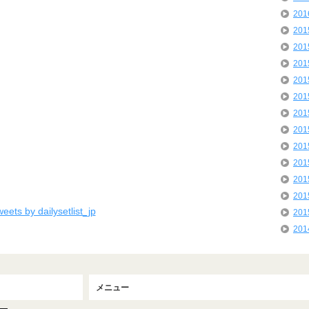
20
20
20
20
20
20
20
20
20
20
20
20
eets by dailysetlist_jp
20
20
メニュー