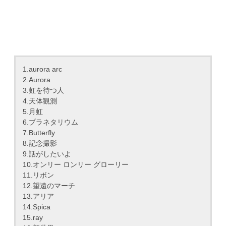
1.aurora arc
2.Aurora
3.虹を待つ人
4.天体観測
5.月虹
6.プラネタリウム
7.Butterfly
8.記念撮影
9.話がしたいよ
10.オンリー ロンリー グローリー
11.リボン
12.望遠のマーチ
13.アリア
14.Spica
15.ray