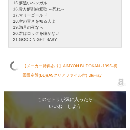
15.夢追いベンガル
16.貴方解剖純愛歌 ～死ね～
17.マリーゴールド
18.空の青さを知る人よ
19.満月の夜なら
20.君はロックを聴かない
21.GOOD NIGHT BABY
【メーカー特典あり】AIMYON BUDOKAN -1995-初
回限定盤(BD)(A5クリアファイル付) Blu-ray
このセトリが気に入ったら
いいね！しよう