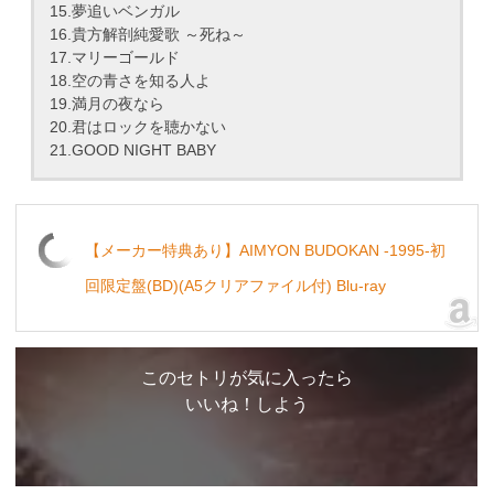
15.夢追いベンガル
16.貴方解剖純愛歌 ～死ね～
17.マリーゴールド
18.空の青さを知る人よ
19.満月の夜なら
20.君はロックを聴かない
21.GOOD NIGHT BABY
【メーカー特典あり】AIMYON BUDOKAN -1995-初
回限定盤(BD)(A5クリアファイル付) Blu-ray
このセトリが気に入ったら
いいね！しよう