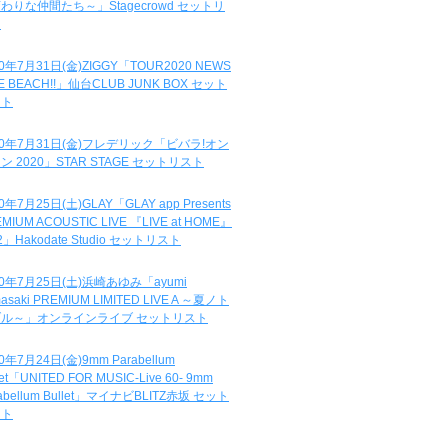
わりな仲間たち～」Stagecrowd セットリ
ト
20年7月31日(金)ZIGGY「TOUR2020 NEWS
DE BEACH!!」仙台CLUB JUNK BOX セット
スト
20年7月31日(金)フレデリック「ビバラ!オン
ン 2020」STAR STAGE セットリスト
0年7月25日(土)GLAY「GLAY app Presents
MIUM ACOUSTIC LIVE 『LIVE at HOME』
.2」Hakodate Studio セットリスト
20年7月25日(土)浜崎あゆみ「ayumi
asaki PREMIUM LIMITED LIVE A ～夏ノト
ブル～」オンラインライブ セットリスト
0年7月24日(金)9mm Parabellum
let「UNITED FOR MUSIC-Live 60- 9mm
abellum Bullet」マイナビBLITZ赤坂 セット
スト