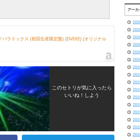
アーカ
20
20
20
ラドックス (初回生産限定盤) (DVD付) (オリジナル
20
20
20
20
20
20
このセトリが気に入ったら
20
いいね！しよう
20
20
20
20
20
20