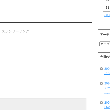
24
31
« 8
スポンサーリンク
アーテ
ア
ー
テ
ィ
今日の
ス
ト
20
一
イン
覧
20
ンオ
ール
20
Liv