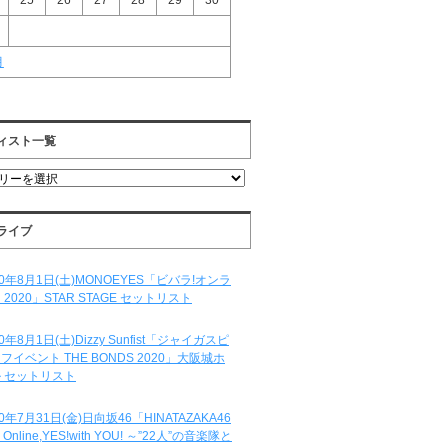
25
26
27
28
29
30
月
ィスト一覧
ライブ
20年8月1日(土)MONOEYES「ビバラ!オンラ
 2020」STAR STAGE セットリスト
20年8月1日(土)Dizzy Sunfist「ジャイガスピ
フイベント THE BONDS 2020」大阪城ホ
 セットリスト
20年7月31日(金)日向坂46「HINATAZAKA46
e Online,YES!with YOU! ～”22人”の音楽隊と