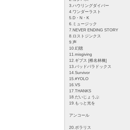
3.ハウリングダイバー
4.ワンダーラスト
5.D・N・K
6.ミュージック
7.NEVER ENDING STORY
8.ロストジンクス
9.声
10.幻聴
11.misgiving
12.ギブス [椎名林檎]
13.バッドパラドックス
14.Survivor
15.#YOLO
16.VS
17.THANKS
18.だいじょうぶ
19.もっと光を
アンコール
20.ポラリス