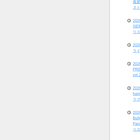
風変
ス
20
SI
リ
20
ライ
202
PRE
vol
20
ham
ラ
202
Bul
Par
リ