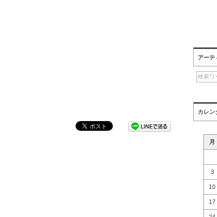
アーテ
カレン
月
3
10
17