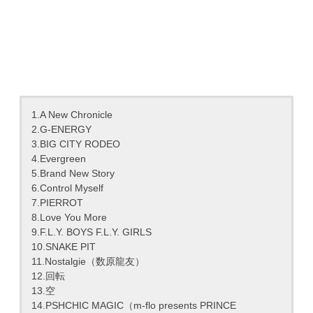
1.A New Chronicle
2.G-ENERGY
3.BIG CITY RODEO
4.Evergreen
5.Brand New Story
6.Control Myself
7.PIERROT
8.Love You More
9.F.L.Y. BOYS F.L.Y. GIRLS
10.SNAKE PIT
11.Nostalgie（数原龍友）
12.回転
13.空
14.PSHCHIC MAGIC（m-flo presents PRINCE