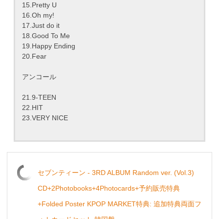
15.Pretty U
16.Oh my!
17.Just do it
18.Good To Me
19.Happy Ending
20.Fear
アンコール
21.9-TEEN
22.HIT
23.VERY NICE
セブンティーン - 3RD ALBUM Random ver. (Vol.3)
CD+2Photobooks+4Photocards+予約販売特典
+Folded Poster KPOP MARKET特典: 追加特典両面フ