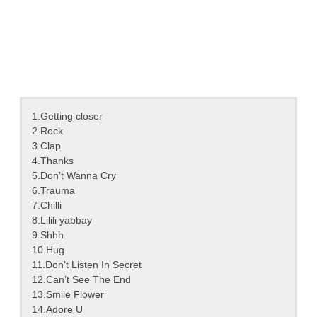
1.Getting closer
2.Rock
3.Clap
4.Thanks
5.Don’t Wanna Cry
6.Trauma
7.Chilli
8.Lilili yabbay
9.Shhh
10.Hug
11.Don’t Listen In Secret
12.Can’t See The End
13.Smile Flower
14.Adore U