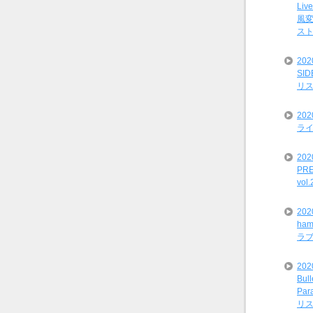
Liv
風変
ス
20
SI
リ
20
ライ
202
PRE
vol
20
ham
ラ
202
Bul
Par
リ