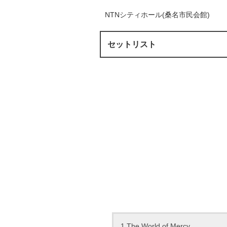
NTNシティホール(桑名市民会館)
セットリスト
1.The World of Mercy