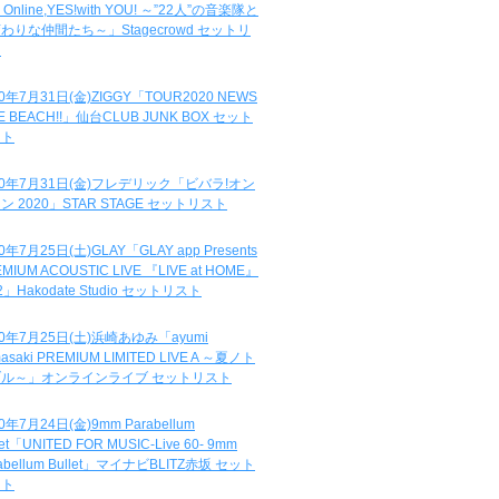
e Online,YES!with YOU! ～”22人”の音楽隊と
わりな仲間たち～」Stagecrowd セットリ
ト
20年7月31日(金)ZIGGY「TOUR2020 NEWS
DE BEACH!!」仙台CLUB JUNK BOX セット
スト
20年7月31日(金)フレデリック「ビバラ!オン
ン 2020」STAR STAGE セットリスト
0年7月25日(土)GLAY「GLAY app Presents
MIUM ACOUSTIC LIVE 『LIVE at HOME』
.2」Hakodate Studio セットリスト
20年7月25日(土)浜崎あゆみ「ayumi
asaki PREMIUM LIMITED LIVE A ～夏ノト
ブル～」オンラインライブ セットリスト
0年7月24日(金)9mm Parabellum
let「UNITED FOR MUSIC-Live 60- 9mm
abellum Bullet」マイナビBLITZ赤坂 セット
スト