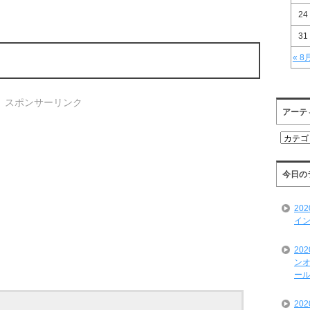
24
31
« 8
スポンサーリンク
アーテ
ア
ー
テ
ィ
今日の
ス
ト
20
一
イン
覧
20
ンオ
ール
20