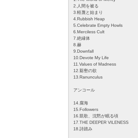
2.人間を被る
3.軽蔑と始まり
4.Rubbish Heap
5.Celebrate Empty Howls
6.Merciless Cult
7.絶縁体
8.赫
9.Downfall
10.Devote My Life
11.Values of Madness
12.谿壑の欲
13.Ranunculus
アンコール
14.腐海
15.Followers
16.凱歌、沈黙が眠る頃
17.THE DEEPER VILENESS
18.詩踏み