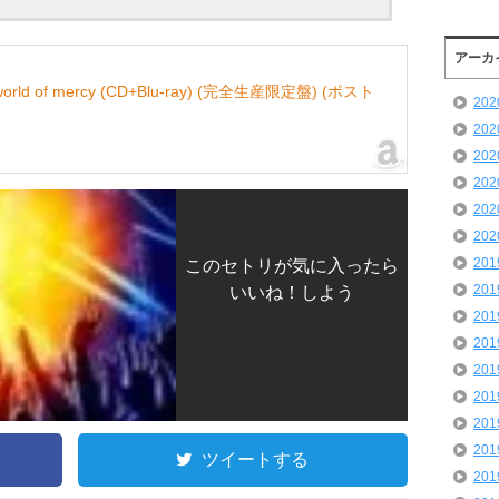
アーカ
orld of mercy (CD+Blu-ray) (完全生産限定盤) (ポスト
20
20
20
20
20
20
20
このセトリが気に入ったら
20
いいね！しよう
20
20
20
20
20
20
ツイートする
20