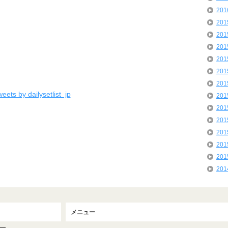
20
20
20
20
20
20
20
eets by dailysetlist_jp
20
20
20
20
20
20
20
メニュー