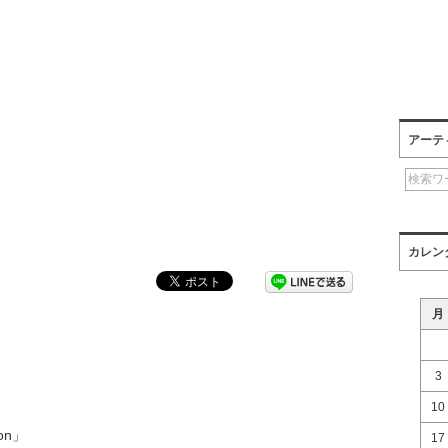
アーテ
カレン
月
3
10
ion」
17