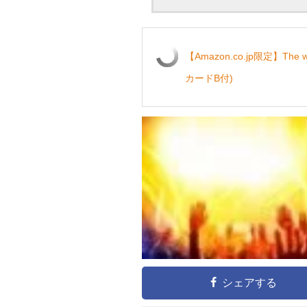
【Amazon.co.jp限定】The w
カードB付)
シェアする