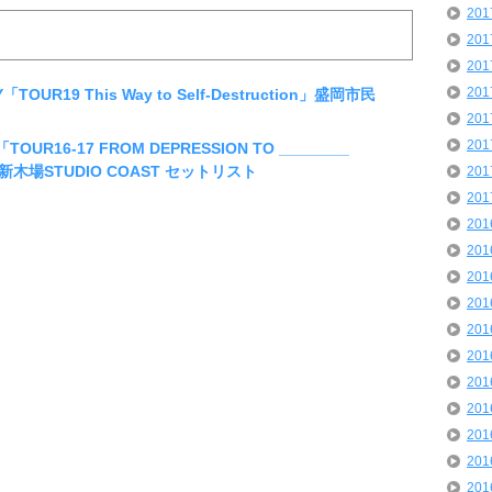
20
20
20
20
「TOUR19 This Way to Self-Destruction」盛岡市民
20
20
TOUR16-17 FROM DEPRESSION TO ________
th.]」新木場STUDIO COAST セットリスト
20
20
20
20
20
20
20
20
20
20
20
20
20