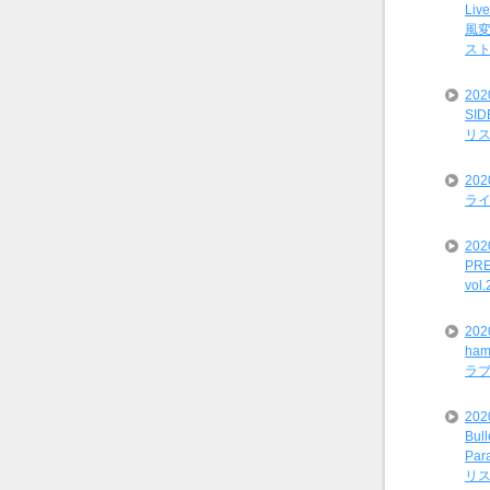
Liv
風変
ス
20
SI
リ
20
ライ
202
PRE
vol
20
ham
ラ
202
Bul
Par
リ