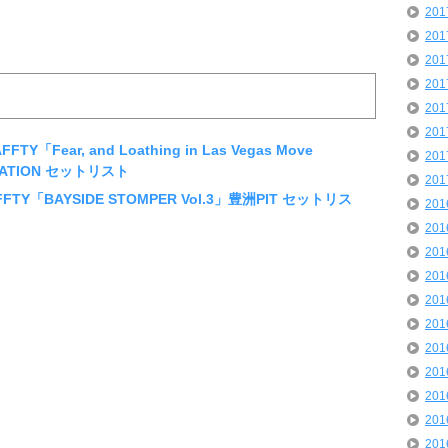
20
20
20
20
20
20
Y「Fear, and Loathing in Las Vegas Move
20
STATION セットリスト
20
FFTY「BAYSIDE STOMPER Vol.3」豊洲PIT セットリス
20
20
20
20
20
20
20
20
20
20
20