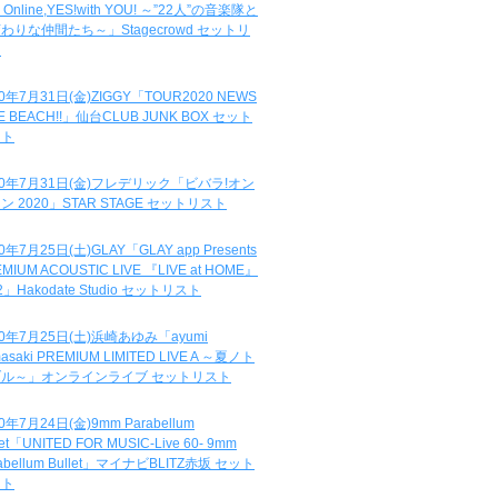
e Online,YES!with YOU! ～”22人”の音楽隊と
わりな仲間たち～」Stagecrowd セットリ
ト
20年7月31日(金)ZIGGY「TOUR2020 NEWS
DE BEACH!!」仙台CLUB JUNK BOX セット
スト
20年7月31日(金)フレデリック「ビバラ!オン
ン 2020」STAR STAGE セットリスト
0年7月25日(土)GLAY「GLAY app Presents
MIUM ACOUSTIC LIVE 『LIVE at HOME』
.2」Hakodate Studio セットリスト
20年7月25日(土)浜崎あゆみ「ayumi
asaki PREMIUM LIMITED LIVE A ～夏ノト
ブル～」オンラインライブ セットリスト
0年7月24日(金)9mm Parabellum
let「UNITED FOR MUSIC-Live 60- 9mm
abellum Bullet」マイナビBLITZ赤坂 セット
スト