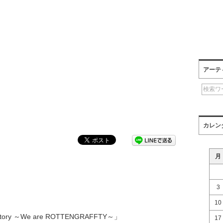
アーテ
カレン
月
3
10
the Story ～We are ROTTENGRAFFTY～」
17