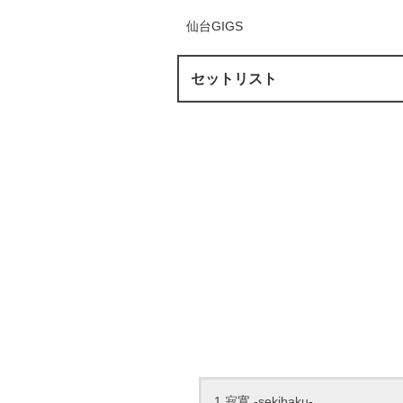
仙台GIGS
セットリスト
1.寂寞 -sekibaku-