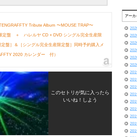
アーカ
RAFFTY Tribute Album 〜MOUSE TRAP〜
20
限定盤 ＋ ハレルヤ CD + DVD シングル完全生産限
20
20
限定盤］＆［シングル完全生産限定盤］同時予約購入メ
20
AFFTY 2020 カレンダー 付）
20
20
20
20
20
このセトリが気に入ったら
20
いいね！しよう
20
20
20
20
20