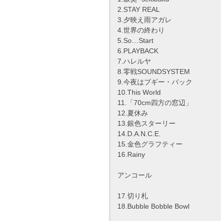
2.STAY REAL
3.夕映え雨アガレ
4.世界の終わり
5.So…Start
6.PLAYBACK
7.ハレルヤ
8.零戦SOUNDSYSTEM
9.今夜はブギー・バック
10.This World
11.「70cm四方の窓辺」
12.夏休み
13.銀色スターリー
14.D.A.N.C.E.
15.金色グラフティー
16.Rainy
アンコール
17.切り札
18.Bubble Bobble Bowl