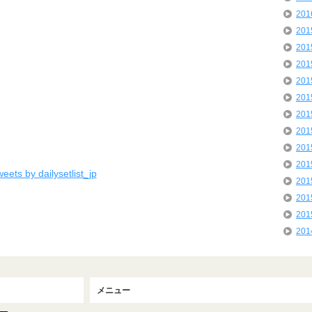
20
20
20
20
20
20
20
20
20
20
eets by dailysetlist_jp
20
20
20
20
メニュー