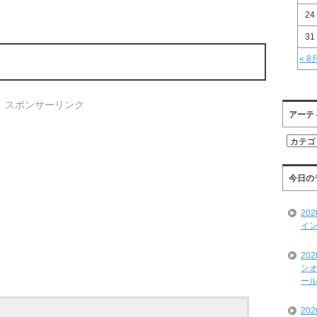
24
31
« 8
スポンサーリンク
アーテ
ア
ー
テ
ィ
今日の
ス
ト
20
一
イン
覧
20
ンオ
ール
20