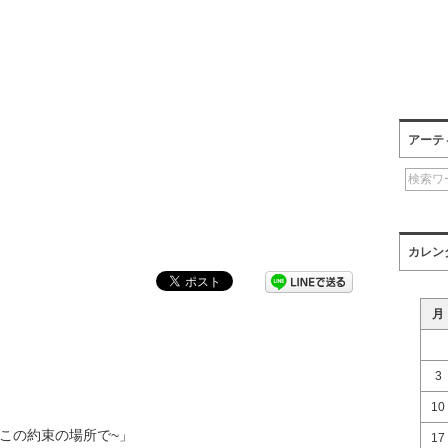
アーテ
カレン
月
3
10
ず会おうこの約束の場所で~」
17