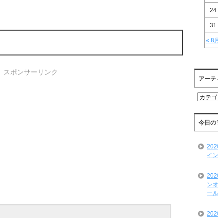
24
31
« 8
スポンサーリンク
アーテ
ア
ー
テ
ィ
今日の
ス
ト
20
一
イン
覧
20
ンオ
ール
20