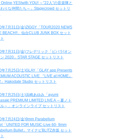
e Online,YES!with YOU! ～”22人”の音楽隊と
わりな仲間たち～」Stagecrowd セットリ
ト
20年7月31日(金)ZIGGY「TOUR2020 NEWS
DE BEACH!!」仙台CLUB JUNK BOX セット
スト
20年7月31日(金)フレデリック「ビバラ!オン
ン 2020」STAR STAGE セットリスト
0年7月25日(土)GLAY「GLAY app Presents
MIUM ACOUSTIC LIVE 『LIVE at HOME』
.2」Hakodate Studio セットリスト
20年7月25日(土)浜崎あゆみ「ayumi
asaki PREMIUM LIMITED LIVE A ～夏ノト
ブル～」オンラインライブ セットリスト
0年7月24日(金)9mm Parabellum
let「UNITED FOR MUSIC-Live 60- 9mm
abellum Bullet」マイナビBLITZ赤坂 セット
スト