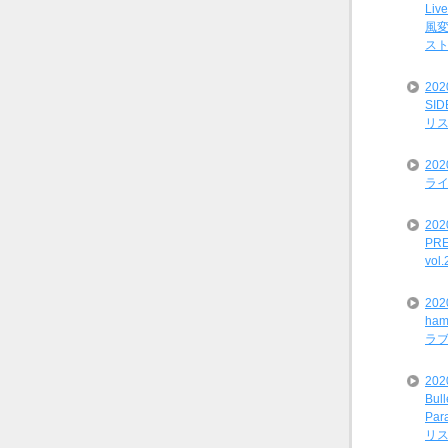
Liv
風変
ス
20
SI
リ
20
ライ
202
PRE
vol
20
ham
ラ
202
Bul
Par
リ