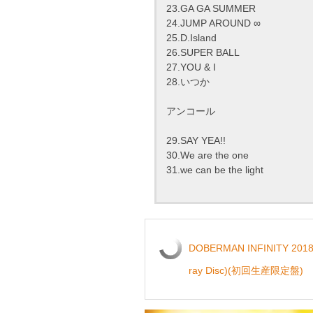
23.GA GA SUMMER
24.JUMP AROUND ∞
25.D.Island
26.SUPER BALL
27.YOU & I
28.いつか
アンコール
29.SAY YEA!!
30.We are the one
31.we can be the light
DOBERMAN INFINITY 201
ray Disc)(初回生産限定盤)