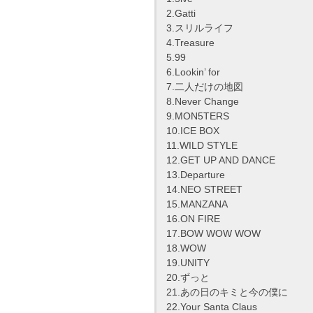
2.Gatti
3.スリルライフ
4.Treasure
5.99
6.Lookin’ for
7.二人だけの地図
8.Never Change
9.MON5TERS
10.ICE BOX
11.WILD STYLE
12.GET UP AND DANCE
13.Departure
14.NEO STREET
15.MANZANA
16.ON FIRE
17.BOW WOW WOW
18.WOW
19.UNITY
20.ずっと
21.あの日のキミと今の僕に
22.Your Santa Claus