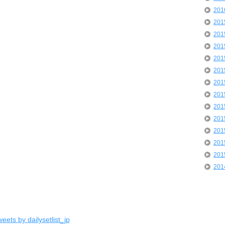
20
20
20
20
20
20
20
20
20
20
20
20
20
20
eets by dailysetlist_jp