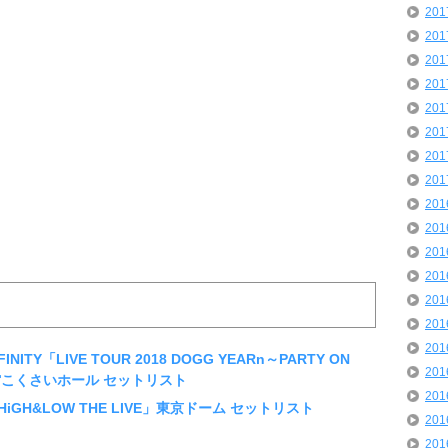
20
20
20
20
20
20
20
20
20
20
20
20
20
20
20
INITY「LIVE TOUR 2018 DOGG YEARn～PARTY ON
20
会館こくさいホール セットリスト
20
「HiGH&LOW THE LIVE」東京ドーム セットリスト
20
20