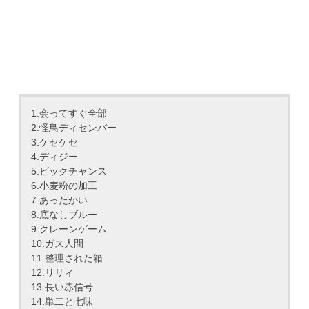
1.会ってすぐ全部
2.怪鳥ディセンバー
3.ケセケセ
4.ディジー
5.ビックチャンス
6.小麦粉の加工
7.あったかい
8.底なしブルー
9.クレーンゲーム
10.ガス人間
11.整理された箱
12.リリィ
13.長い赤信号
14.単二と七味