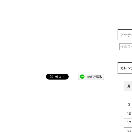
アーテ
カレン
月
3
10
17