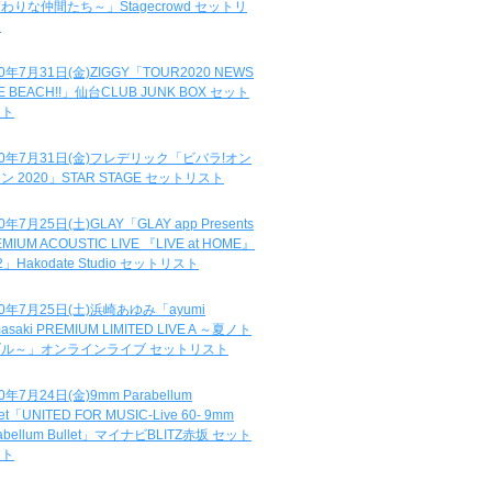
わりな仲間たち～」Stagecrowd セットリ
ト
20年7月31日(金)ZIGGY「TOUR2020 NEWS
DE BEACH!!」仙台CLUB JUNK BOX セット
スト
20年7月31日(金)フレデリック「ビバラ!オン
ン 2020」STAR STAGE セットリスト
0年7月25日(土)GLAY「GLAY app Presents
MIUM ACOUSTIC LIVE 『LIVE at HOME』
.2」Hakodate Studio セットリスト
20年7月25日(土)浜崎あゆみ「ayumi
asaki PREMIUM LIMITED LIVE A ～夏ノト
ブル～」オンラインライブ セットリスト
0年7月24日(金)9mm Parabellum
let「UNITED FOR MUSIC-Live 60- 9mm
abellum Bullet」マイナビBLITZ赤坂 セット
スト