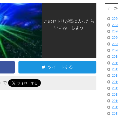
アーカ
20
このセトリが気に入ったら
20
いいね！しよう
20
20
20
20
20
20
ツイートする
20
20
20
er で
20
20
20
20
20