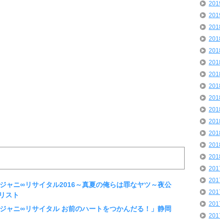
20
20
20
20
20
20
20
20
20
20
20
20
20
20
20
20
「関ジャニ∞リサイタル2016～真夏の俺らは罪なヤツ～夜公
20
リスト
20
∞「関ジャニ∞リサイタル お前のハートをつかんだる！」静岡
20