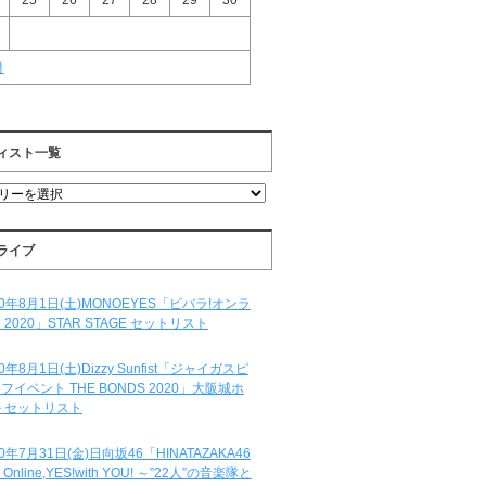
25
26
27
28
29
30
月
ィスト一覧
ライブ
20年8月1日(土)MONOEYES「ビバラ!オンラ
 2020」STAR STAGE セットリスト
20年8月1日(土)Dizzy Sunfist「ジャイガスピ
フイベント THE BONDS 2020」大阪城ホ
 セットリスト
20年7月31日(金)日向坂46「HINATAZAKA46
e Online,YES!with YOU! ～”22人”の音楽隊と