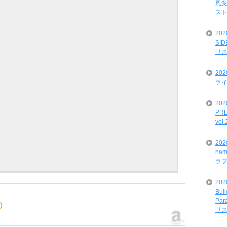
風変
ス
20
SI
リ
20
ライ
202
PRE
vol
20
ham
ラ
202
Bul
Par
)
リ