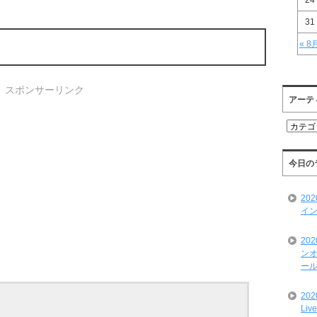
24
31
« 8
スポンサーリンク
アーテ
ア
ー
テ
ィ
今日の
ス
ト
20
一
イン
覧
20
ンオ
ール
20
Liv