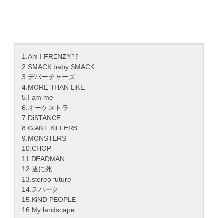
1.Am I FRENZY??
2.SMACK baby SMACK
3.デパーチャーズ
4.MORE THAN LiKE
5.I am me.
6.オーケストラ
7.DiSTANCE
8.GiANT KiLLERS
9.MONSTERS
10.CHOP
11.DEADMAN
12.遂に死
13.stereo future
14.スパーク
15.KiND PEOPLE
16.My landscape