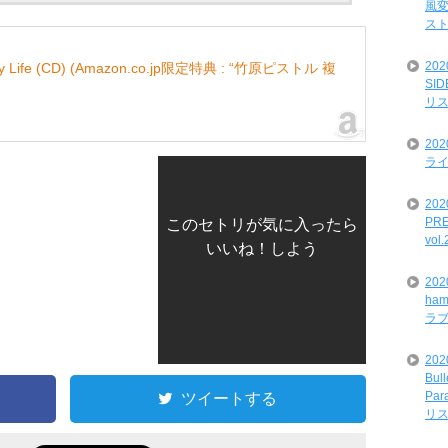
風変
ス
20
My Life (CD) (Amazon.co.jp限定特典 : “竹原ピストル 複
SI
リ
20
ライ
202
PRE
このセトリが気に入ったら
vol
いいね！しよう
20
ham
ラ
202
Bul
ツイートする
Par
リ