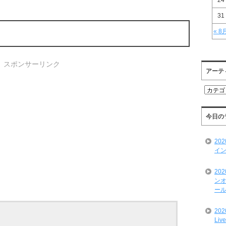
24
31
« 8
スポンサーリンク
アーテ
ア
ー
テ
ィ
今日の
ス
ト
20
一
イン
覧
20
ンオ
ール
20
Liv