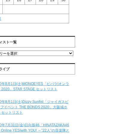
25
26
27
28
29
30
月
ィスト一覧
ライブ
20年8月1日(土)MONOEYES「ビバラ!オンラ
 2020」STAR STAGE セットリスト
20年8月1日(土)Dizzy Sunfist「ジャイガスピ
フイベント THE BONDS 2020」大阪城ホ
 セットリスト
20年7月31日(金)日向坂46「HINATAZAKA46
e Online,YES!with YOU! ～”22人”の音楽隊と