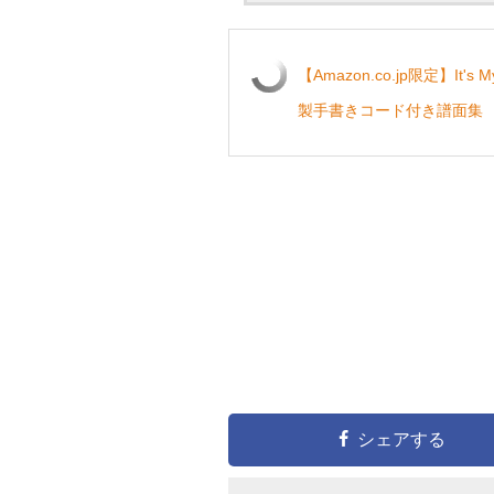
【Amazon.co.jp限定】It's 
製手書きコード付き譜面集
シェアする