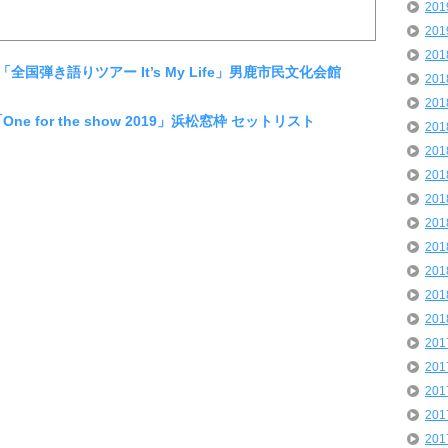
20
20
20
「全国弾き語りツアー It’s My Life」男鹿市民文化会館
20
20
ne for the show 2019」浜松窓枠 セットリスト
20
20
20
20
20
20
20
20
20
20
20
20
20
20