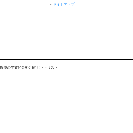
サイトマップ
ife」藤樹の里文化芸術会館 セットリスト