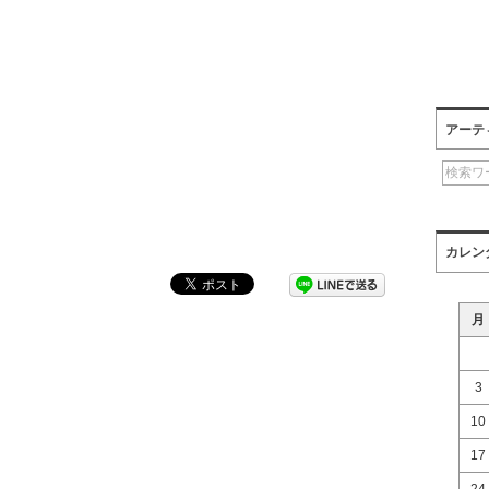
アーテ
カレン
月
3
10
17