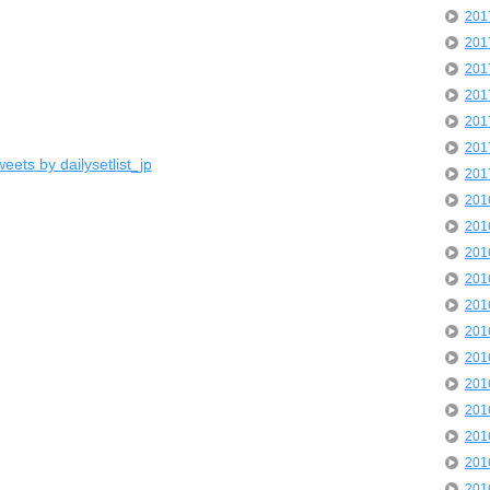
20
20
20
20
20
20
eets by dailysetlist_jp
20
20
20
20
20
20
20
20
20
20
20
20
20