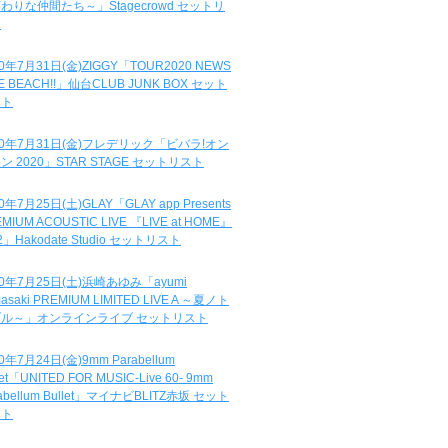
わりな仲間たち～」Stagecrowd セットリ
ト
20年7月31日(金)ZIGGY「TOUR2020 NEWS
DE BEACH!!」仙台CLUB JUNK BOX セット
スト
20年7月31日(金)フレデリック「ビバラ!オン
ン 2020」STAR STAGE セットリスト
0年7月25日(土)GLAY「GLAY app Presents
MIUM ACOUSTIC LIVE 『LIVE at HOME』
.2」Hakodate Studio セットリスト
20年7月25日(土)浜崎あゆみ「ayumi
asaki PREMIUM LIMITED LIVE A ～夏ノト
ブル～」オンラインライブ セットリスト
0年7月24日(金)9mm Parabellum
let「UNITED FOR MUSIC-Live 60- 9mm
abellum Bullet」マイナビBLITZ赤坂 セット
スト