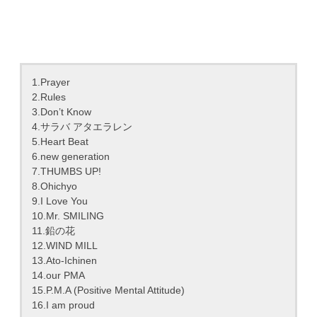
1.Prayer
2.Rules
3.Don’t Know
4.サラバ アタエラレン
5.Heart Beat
6.new generation
7.THUMBS UP!
8.Ohichyo
9.I Love You
10.Mr. SMILING
11.鉛の花
12.WIND MILL
13.Ato-Ichinen
14.our PMA
15.P.M.A (Positive Mental Attitude)
16.I am proud