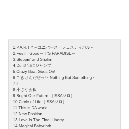
1.P.A.R.T.Y.～ユニバース・フェスティバル～
2.Feelin’ Good～IT’S PARADISE～
3.Steppin’ and Shakin’
4.Do it! 宙にジャンプ
5.Crazy Beat Goes On!
6.ごきげんだぜっ!～Nothing But Something～
7.if…
8.小さな会釈
9.Bright Our Future!（ISSAソロ）
10.Circle of Life（ISSAソロ）
11.This is DA world
12.New Position
13.Love Is The Final Liberty
14.Magical Babyrinth