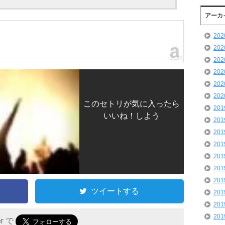
アーカ
20
20
20
20
20
20
このセトリが気に入ったら
20
いいね！しよう
20
20
20
20
20
20
ツイートする
20
20
20
er で