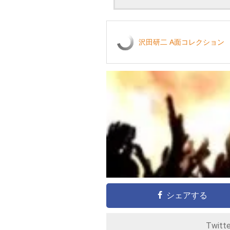
沢田研二 A面コレクション
シェアする
Twitt