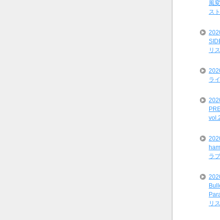
風変
ス
20
SI
リ
20
ライ
202
PRE
vol
20
ham
ラ
202
Bul
Par
リ