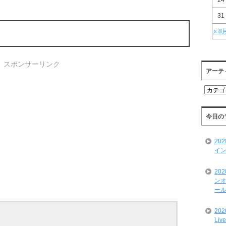
24
31
« 8
スポンサーリンク
アーテ
ア
ー
テ
ィ
今日の
ス
ト
20
一
イン
覧
20
ンオ
ール
20
Liv