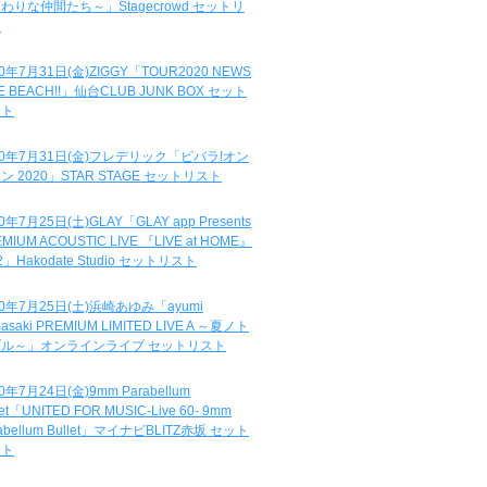
わりな仲間たち～」Stagecrowd セットリ
ト
20年7月31日(金)ZIGGY「TOUR2020 NEWS
DE BEACH!!」仙台CLUB JUNK BOX セット
スト
20年7月31日(金)フレデリック「ビバラ!オン
ン 2020」STAR STAGE セットリスト
0年7月25日(土)GLAY「GLAY app Presents
MIUM ACOUSTIC LIVE 『LIVE at HOME』
.2」Hakodate Studio セットリスト
20年7月25日(土)浜崎あゆみ「ayumi
asaki PREMIUM LIMITED LIVE A ～夏ノト
ブル～」オンラインライブ セットリスト
0年7月24日(金)9mm Parabellum
let「UNITED FOR MUSIC-Live 60- 9mm
abellum Bullet」マイナビBLITZ赤坂 セット
スト