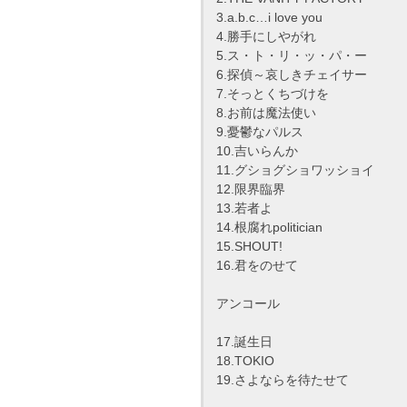
3.a.b.c…i love you
4.勝手にしやがれ
5.ス・ト・リ・ッ・パ・ー
6.探偵～哀しきチェイサー
7.そっとくちづけを
8.お前は魔法使い
9.憂鬱なパルス
10.吉いらんか
11.グショグショワッショイ
12.限界臨界
13.若者よ
14.根腐れpolitician
15.SHOUT!
16.君をのせて
アンコール
17.誕生日
18.TOKIO
19.さよならを待たせて