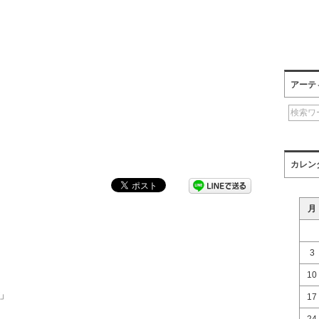
アーテ
カレン
月
3
10
!」
17