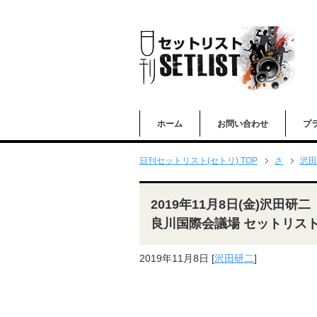
ホーム
お問い合わせ
プ
日刊セットリスト(セトリ) TOP
さ
沢田
2019年11月8日(金)沢田研二「S
良川国際会議場 セットリス
2019年11月8日
[
沢田研二
]