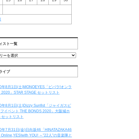
25
26
27
28
29
30
月
ィスト一覧
ライブ
20年8月1日(土)MONOEYES「ビバラ!オンラ
 2020」STAR STAGE セットリスト
20年8月1日(土)Dizzy Sunfist「ジャイガスピ
フイベント THE BONDS 2020」大阪城ホ
 セットリスト
20年7月31日(金)日向坂46「HINATAZAKA46
e Online,YES!with YOU! ～”22人”の音楽隊と