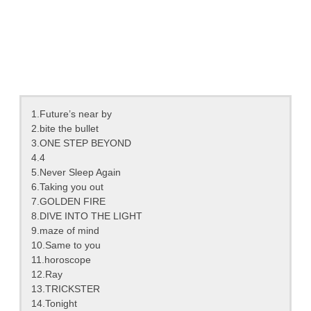
1.Future’s near by
2.bite the bullet
3.ONE STEP BEYOND
4.4
5.Never Sleep Again
6.Taking you out
7.GOLDEN FIRE
8.DIVE INTO THE LIGHT
9.maze of mind
10.Same to you
11.horoscope
12.Ray
13.TRICKSTER
14.Tonight