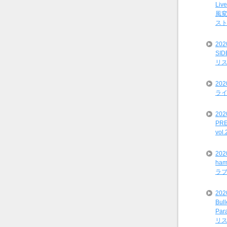
Liv
風変
ス
20
SI
リ
20
ライ
202
PRE
vol
20
ham
ラ
202
Bul
Par
リ