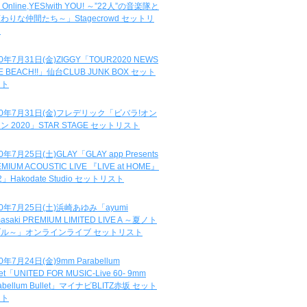
e Online,YES!with YOU! ～”22人”の音楽隊と
わりな仲間たち～」Stagecrowd セットリ
ト
20年7月31日(金)ZIGGY「TOUR2020 NEWS
DE BEACH!!」仙台CLUB JUNK BOX セット
スト
20年7月31日(金)フレデリック「ビバラ!オン
ン 2020」STAR STAGE セットリスト
0年7月25日(土)GLAY「GLAY app Presents
MIUM ACOUSTIC LIVE 『LIVE at HOME』
.2」Hakodate Studio セットリスト
20年7月25日(土)浜崎あゆみ「ayumi
asaki PREMIUM LIMITED LIVE A ～夏ノト
ブル～」オンラインライブ セットリスト
0年7月24日(金)9mm Parabellum
let「UNITED FOR MUSIC-Live 60- 9mm
abellum Bullet」マイナビBLITZ赤坂 セット
スト