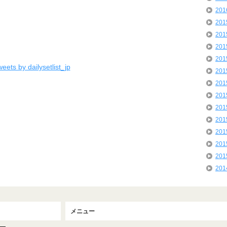
20
20
20
20
20
eets by dailysetlist_jp
20
20
20
20
20
20
20
20
20
メニュー