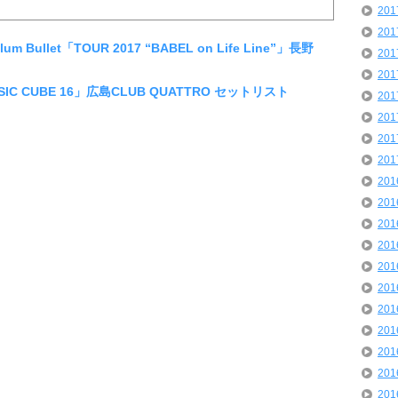
20
20
um Bullet「TOUR 2017 “BABEL on Life Line”」長野
20
20
IC CUBE 16」広島CLUB QUATTRO セットリスト
20
20
20
20
20
20
20
20
20
20
20
20
20
20
20