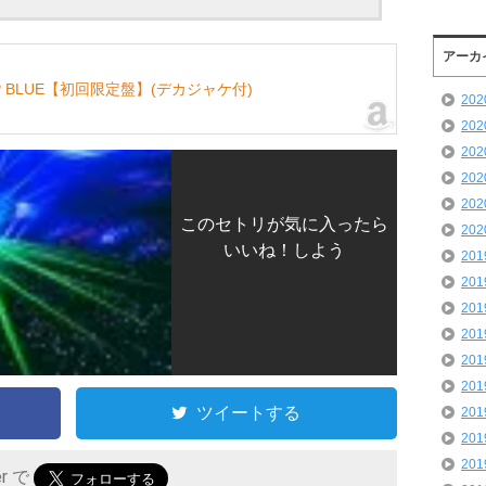
アーカ
EEP BLUE【初回限定盤】(デカジャケ付)
20
20
20
20
20
このセトリが気に入ったら
20
いいね！しよう
20
20
20
20
20
20
ツイートする
20
20
20
er で