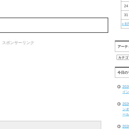
24
31
« 8
スポンサーリンク
アーテ
ア
ー
テ
ィ
今日の
ス
ト
20
一
イン
覧
20
ンオ
ール
20