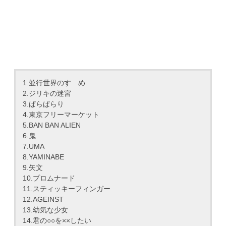
1.並行世界のすゝめ
2.ジリキの迷宮
3.ぱらぱらり
4.東京フリーマーケット
5.BAN BAN ALIEN
6.鬼
7.UMA
8.YAMINABE
9.矢文
10.プロムナード
11.スティッキーフィンガー
12.AGEINST
13.幼気な少女
14.君の○○を××したい