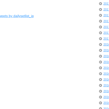
20
20
20
eets by dailysetlist_jp
20
20
20
20
20
20
20
20
20
20
20
20
20
20
20
20