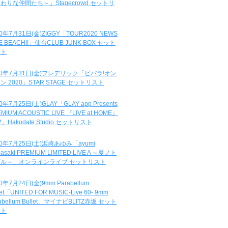
わりな仲間たち～」Stagecrowd セットリ
ト
20年7月31日(金)ZIGGY「TOUR2020 NEWS
DE BEACH!!」仙台CLUB JUNK BOX セット
スト
20年7月31日(金)フレデリック「ビバラ!オン
ン 2020」STAR STAGE セットリスト
0年7月25日(土)GLAY「GLAY app Presents
MIUM ACOUSTIC LIVE 『LIVE at HOME』
.2」Hakodate Studio セットリスト
20年7月25日(土)浜崎あゆみ「ayumi
asaki PREMIUM LIMITED LIVE A ～夏ノト
ブル～」オンラインライブ セットリスト
0年7月24日(金)9mm Parabellum
let「UNITED FOR MUSIC-Live 60- 9mm
abellum Bullet」マイナビBLITZ赤坂 セット
スト