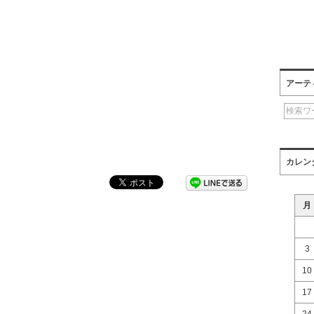
アーテ
カレン
月
3
10
17