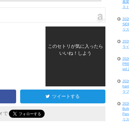
風変
ス
20
SI
リ
20
このセトリが気に入ったら
ライ
いいね！しよう
202
PRE
vol
20
ham
ラ
ツイートする
202
Bul
er で
Par
リ