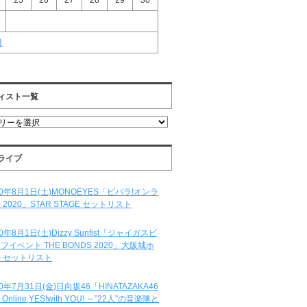
25
26
27
28
29
30
月
ィスト一覧
ライブ
20年8月1日(土)MONOEYES「ビバラ!オンラ
 2020」STAR STAGE セットリスト
20年8月1日(土)Dizzy Sunfist「ジャイガスピ
フイベント THE BONDS 2020」大阪城ホ
 セットリスト
20年7月31日(金)日向坂46「HINATAZAKA46
e Online,YES!with YOU! ～”22人”の音楽隊と