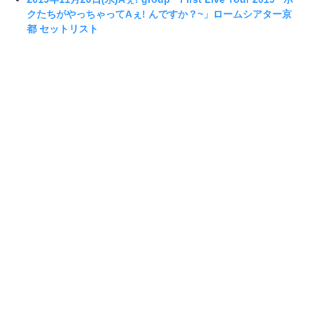
クたちがやっちゃってAぇ! んですか？~」ロームシアター京
都 セットリスト