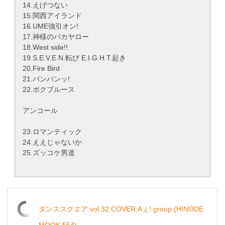
14.えげつない
15.関西アイランド
16.UME強引オン!
17.神様のバカヤロー
18.West side!!
19.S.E.V.E.N.転び E.I.G.H.T.起き
20.Fire Bird
21.バンバンッ!
22.ボクブルース
アンコール
23.ロマンティック
24.ええじゃないか
25.ズッコケ男道
ダンススクエア vol.32 COVER:Aぇ! group (HINODE
MOOK 554)