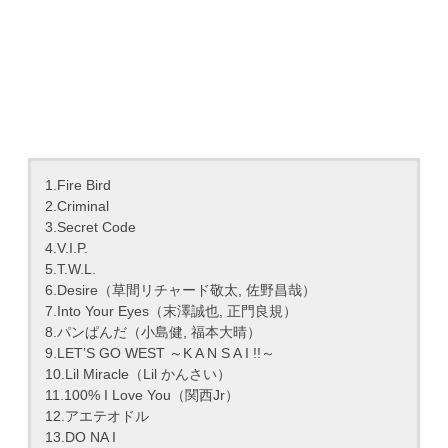
1.Fire Bird
2.Criminal
3.Secret Code
4.V.I.P.
5.T.W.L.
6.Desire（草間リチャード敬太, 佐野昌哉）
7.Into Your Eyes（末澤誠也, 正門良規）
8.パンぱんだ（小島健, 福本大晴）
9.LET’S GO WEST ～K A N S A I !!～
10.Lil Miracle（Lil かんさい）
11.100% I Love You（関西Jr）
12.アエテオドル
13.DO NA I