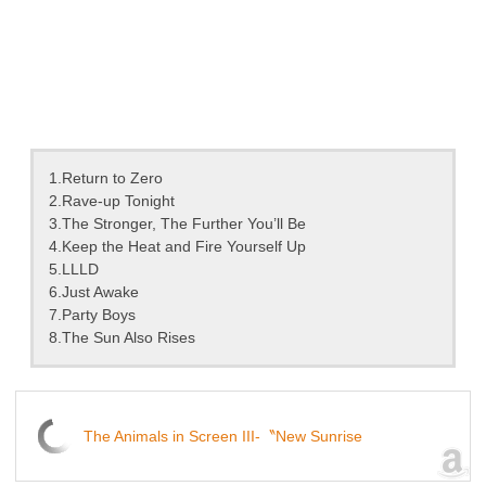
1.Return to Zero
2.Rave-up Tonight
3.The Stronger, The Further You’ll Be
4.Keep the Heat and Fire Yourself Up
5.LLLD
6.Just Awake
7.Party Boys
8.The Sun Also Rises
The Animals in Screen III-〝New Sunrise