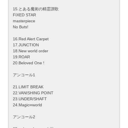
15.とある魔術の精霊讃歌
FIXED STAR
masterpiece
No Buts!
16.Red Alert Carpet
17.JUNCTION
18.New world order
19.ROAR
20.Beloved One !
アンコール1
21.LIMIT BREAK
22.VANISHING POINT
23.UNDER/SHAFT
24.Magic∞world
アンコール2