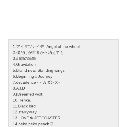
1.アイヲツナイデ -Angel of the wheel-
2.僕だけが世界から消えても
3.幻想の輪舞
4.Gravitation
5.Brand new, Standing wings
6.Beginning☆Journey
7.décadence -デカダンス-
8.A.I.D
9.[Dreamed wolf]
10.Renka.
11.Black bird
12.starry×ray
13.LOVE Φ JETCOASTER
14.peko peko peach♡