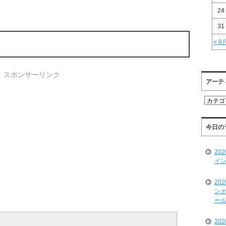
24
31
« 8
スポンサーリンク
アーテ
ア
ー
テ
ィ
今日の
ス
ト
20
一
イン
覧
20
ンオ
ール
20