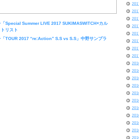
20
20
20
ecial Summer LIVE 2017 SUKIMASWITCH×カル
20
ットリスト
20
UR 2017 “re:Action” S.S vs S.S」中野サンプラ
20
20
20
20
20
20
20
20
20
20
20
20
20
20