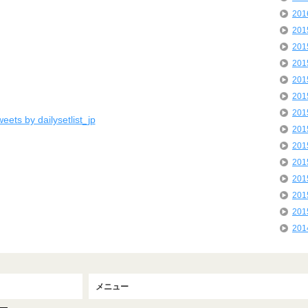
20
20
20
20
20
20
20
eets by dailysetlist_jp
20
20
20
20
20
20
20
メニュー