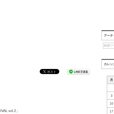
アーテ
カレン
月
3
10
VAL vol.2」
17