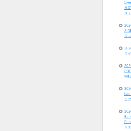
Liv
風変
ス
20
SI
リ
20
ライ
202
PRE
vol
20
ham
ラ
202
Bul
Par
リ