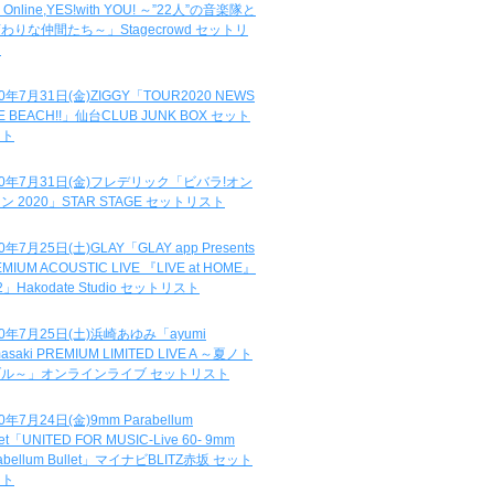
e Online,YES!with YOU! ～”22人”の音楽隊と
わりな仲間たち～」Stagecrowd セットリ
ト
20年7月31日(金)ZIGGY「TOUR2020 NEWS
DE BEACH!!」仙台CLUB JUNK BOX セット
スト
20年7月31日(金)フレデリック「ビバラ!オン
ン 2020」STAR STAGE セットリスト
0年7月25日(土)GLAY「GLAY app Presents
MIUM ACOUSTIC LIVE 『LIVE at HOME』
.2」Hakodate Studio セットリスト
20年7月25日(土)浜崎あゆみ「ayumi
asaki PREMIUM LIMITED LIVE A ～夏ノト
ブル～」オンラインライブ セットリスト
0年7月24日(金)9mm Parabellum
let「UNITED FOR MUSIC-Live 60- 9mm
abellum Bullet」マイナビBLITZ赤坂 セット
スト