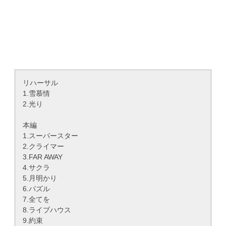
リハーサル
1.雪慕情
2.光り
本編
1.スーパースター
2.クライマー
3.FAR AWAY
4.サクラ
5.月明かり
6.パズル
7.全てを
8.ライブハウス
9.約束