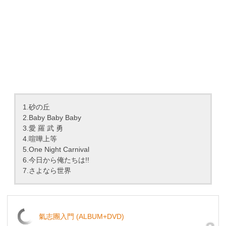
1.砂の丘
2.Baby Baby Baby
3.愛 羅 武 勇
4.喧嘩上等
5.One Night Carnival
6.今日から俺たちは!!
7.さよなら世界
氣志團入門 (ALBUM+DVD)