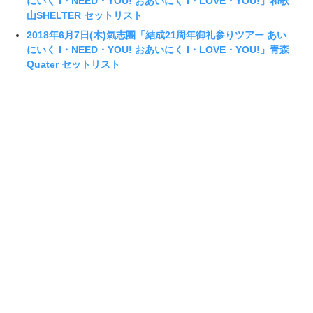
にいく I・NEED・YOU! おあいにく I・LOVE・YOU!」和歌
山SHELTER セットリスト
2018年6月7日(木)氣志團「結成21周年御礼参りツアー あい
にいく I・NEED・YOU! おあいにく I・LOVE・YOU!」青森
Quater セットリスト