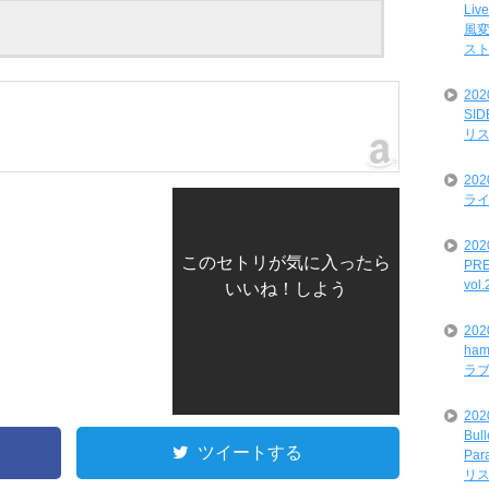
Liv
風変
ス
20
SI
リ
20
ライ
202
このセトリが気に入ったら
PRE
vol
いいね！しよう
20
ham
ラ
202
Bul
ツイートする
Par
リ