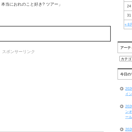
[ ] 本当におれのこと好き? ツアー」
24
31
« 8
アーテ
スポンサーリンク
ア
ー
テ
ィ
今日の
ス
ト
20
一
イン
覧
20
ンオ
ール
20