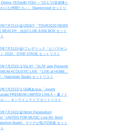
e Online,YES!with YOU! ～”22人”の音楽隊と
わりな仲間たち～」Stagecrowd セットリ
ト
20年7月31日(金)ZIGGY「TOUR2020 NEWS
DE BEACH!!」仙台CLUB JUNK BOX セット
スト
20年7月31日(金)フレデリック「ビバラ!オン
ン 2020」STAR STAGE セットリスト
0年7月25日(土)GLAY「GLAY app Presents
MIUM ACOUSTIC LIVE 『LIVE at HOME』
.2」Hakodate Studio セットリスト
20年7月25日(土)浜崎あゆみ「ayumi
asaki PREMIUM LIMITED LIVE A ～夏ノト
ブル～」オンラインライブ セットリスト
0年7月24日(金)9mm Parabellum
let「UNITED FOR MUSIC-Live 60- 9mm
abellum Bullet」マイナビBLITZ赤坂 セット
スト