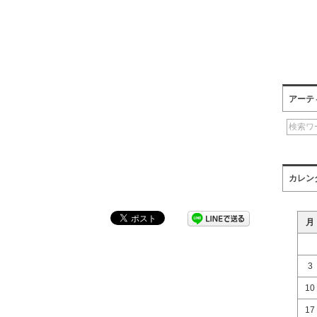
アーテ
カレン
月
3
10
17