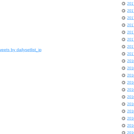
20
20
20
20
20
20
20
eets by dailysetlist_jp
20
20
20
20
20
20
20
20
20
20
20
20