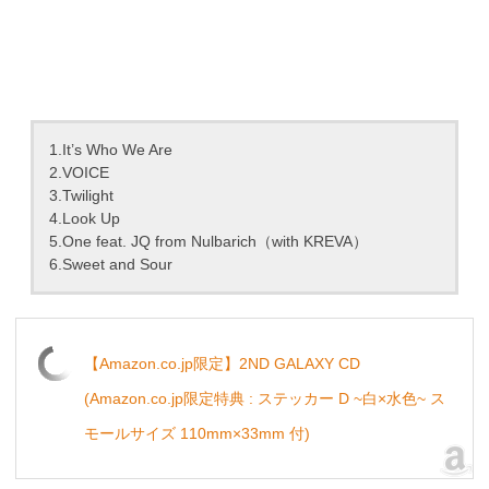
1.It’s Who We Are
2.VOICE
3.Twilight
4.Look Up
5.One feat. JQ from Nulbarich（with KREVA）
6.Sweet and Sour
【Amazon.co.jp限定】2ND GALAXY CD
(Amazon.co.jp限定特典 : ステッカー D ~白×水色~ ス
モールサイズ 110mm×33mm 付)