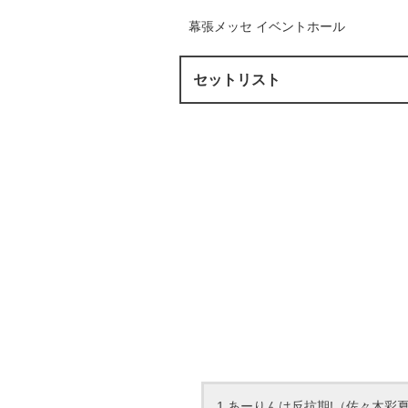
幕張メッセ イベントホール
セットリスト
1.あーりんは反抗期!（佐々木彩