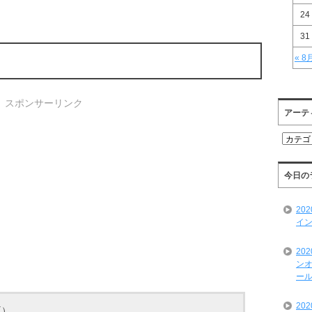
24
31
« 8
スポンサーリンク
アーテ
ア
ー
テ
ィ
今日の
ス
ト
20
一
イン
覧
20
ンオ
ール
20
夏）