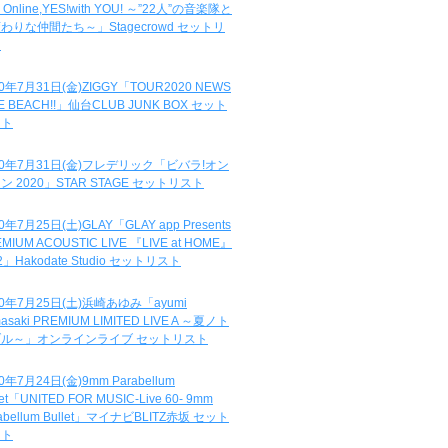
e Online,YES!with YOU! ～”22人”の音楽隊と
わりな仲間たち～」Stagecrowd セットリ
ト
20年7月31日(金)ZIGGY「TOUR2020 NEWS
DE BEACH!!」仙台CLUB JUNK BOX セット
スト
20年7月31日(金)フレデリック「ビバラ!オン
ン 2020」STAR STAGE セットリスト
0年7月25日(土)GLAY「GLAY app Presents
MIUM ACOUSTIC LIVE 『LIVE at HOME』
.2」Hakodate Studio セットリスト
20年7月25日(土)浜崎あゆみ「ayumi
asaki PREMIUM LIMITED LIVE A ～夏ノト
ブル～」オンラインライブ セットリスト
0年7月24日(金)9mm Parabellum
let「UNITED FOR MUSIC-Live 60- 9mm
abellum Bullet」マイナビBLITZ赤坂 セット
スト