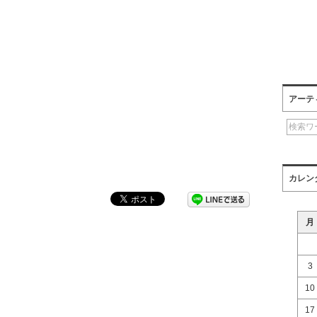
アーテ
カレン
月
3
10
17