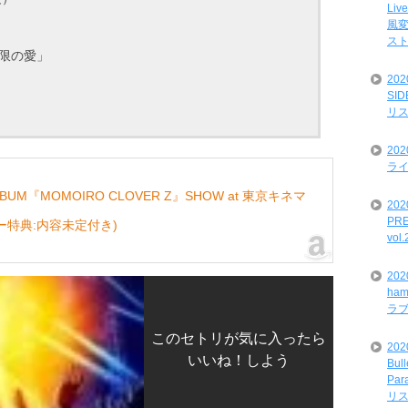
Liv
風変
ス
無限の愛」
20
SI
リ
20
ライ
UM『MOMOIRO CLOVER Z』SHOW at 東京キネマ
202
PRE
メーカー特典:内容未定付き)
vol
20
ham
ラ
このセトリが気に入ったら
202
いいね！しよう
Bul
Par
リ