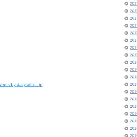
20
20
20
20
20
20
20
20
20
20
20
eets by dailysetlist_jp
20
20
20
20
20
20
20
20