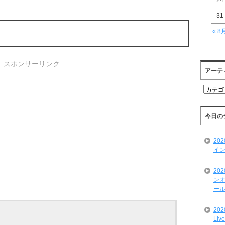
24
31
« 8
スポンサーリンク
アーテ
ア
ー
テ
ィ
今日の
ス
ト
20
一
イン
覧
20
ンオ
ール
20
Liv