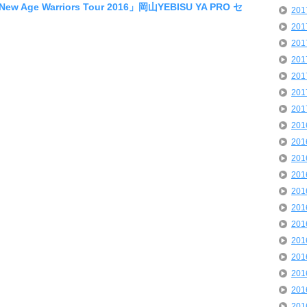
ew Age Warriors Tour 2016」岡山YEBISU YA PRO セ
20
20
20
20
20
20
20
20
20
20
20
20
20
20
20
20
20
20
20