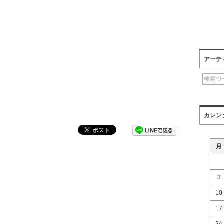
アーテ
カレン
月
3
10
17