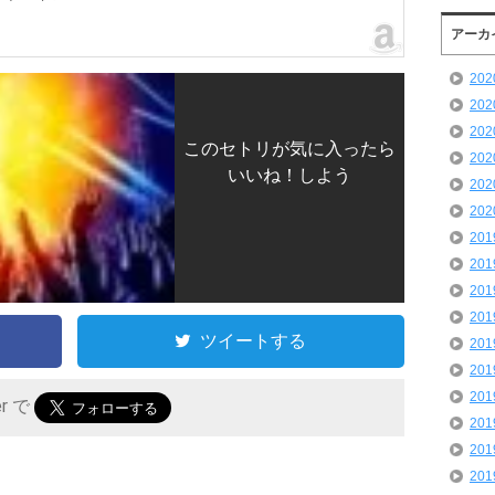
アーカ
20
20
20
このセトリが気に入ったら
20
いいね！しよう
20
20
20
20
20
20
ツイートする
20
20
20
er で
20
20
20