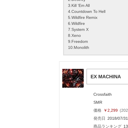
3.Kill ‘Em All
4.Countdown To Hell
5.Wildfire Remix
6.Wildfire
7.System X
8.Xeno
9.Freedom
10.Monolith
EX MACHINA
Crossfaith
SMR
価格
￥2,299
(20
発売日
2018/07/31
商品ランキング
1