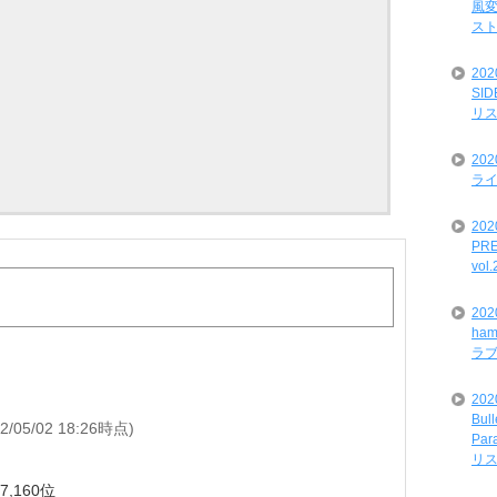
風変
ス
20
SI
リ
20
ライ
202
PRE
vol
20
ham
ラ
202
Bul
22/05/02 18:26時点)
Par
リ
37,160位