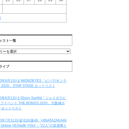
25
26
27
28
29
30
月
ィスト一覧
ライブ
20年8月1日(土)MONOEYES「ビバラ!オンラ
 2020」STAR STAGE セットリスト
20年8月1日(土)Dizzy Sunfist「ジャイガスピ
フイベント THE BONDS 2020」大阪城ホ
 セットリスト
20年7月31日(金)日向坂46「HINATAZAKA46
e Online,YES!with YOU! ～”22人”の音楽隊と