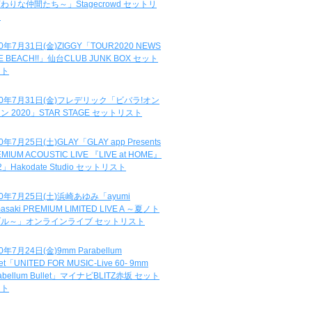
わりな仲間たち～」Stagecrowd セットリ
ト
20年7月31日(金)ZIGGY「TOUR2020 NEWS
DE BEACH!!」仙台CLUB JUNK BOX セット
スト
20年7月31日(金)フレデリック「ビバラ!オン
ン 2020」STAR STAGE セットリスト
0年7月25日(土)GLAY「GLAY app Presents
MIUM ACOUSTIC LIVE 『LIVE at HOME』
.2」Hakodate Studio セットリスト
20年7月25日(土)浜崎あゆみ「ayumi
asaki PREMIUM LIMITED LIVE A ～夏ノト
ブル～」オンラインライブ セットリスト
0年7月24日(金)9mm Parabellum
let「UNITED FOR MUSIC-Live 60- 9mm
abellum Bullet」マイナビBLITZ赤坂 セット
スト