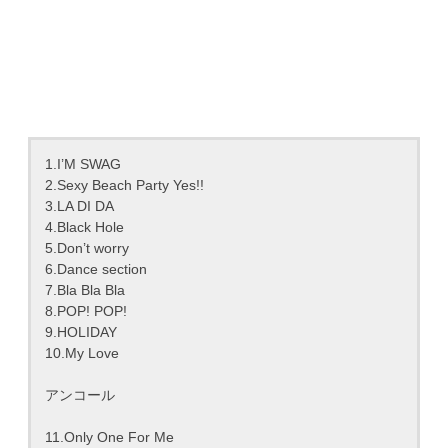
1.I’M SWAG
2.Sexy Beach Party Yes!!
3.LA DI DA
4.Black Hole
5.Don’t worry
6.Dance section
7.Bla Bla Bla
8.POP! POP!
9.HOLIDAY
10.My Love
アンコール
11.Only One For Me