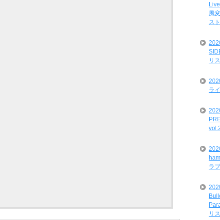
Liv
風変
ス
20
SI
リ
20
ライ
202
PRE
vol
20
ham
ラ
202
Bul
Par
リ