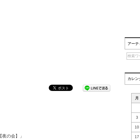
アーテ
カレン
月
3
10
 【夜の会】」
17