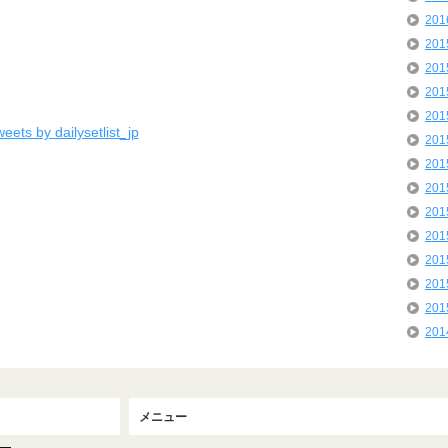
20
20
20
20
20
eets by dailysetlist_jp
20
20
20
20
20
20
20
20
20
メニュー