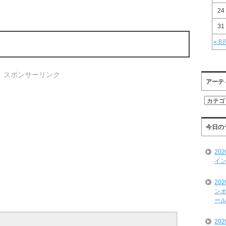
24
31
« 8
スポンサーリンク
アーテ
ア
ー
テ
ィ
今日の
ス
ト
20
一
イン
覧
20
ンオ
ール
20