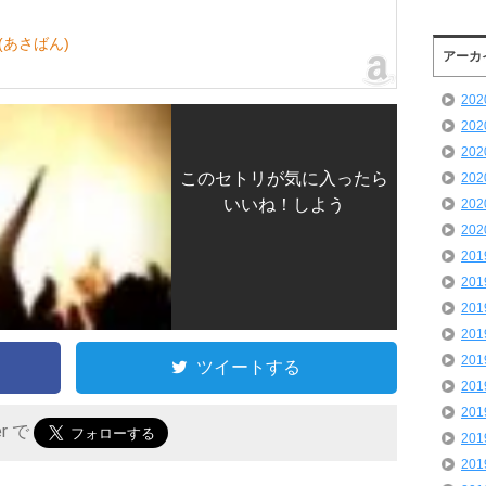
(あさばん)
アーカ
20
20
20
このセトリが気に入ったら
20
いいね！しよう
20
20
20
20
20
20
20
ツイートする
20
20
er で
20
20