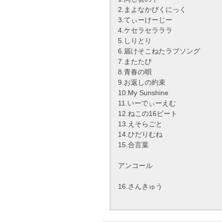
2.まよなかぴくにっく
3.てぃーけーじー
4.ケセラセラララ
5.しりとり
6.届けそこねたラブソング
7.またたび
8.青春の唄
9.お返しの約束
10.My Sunshine
11.いーでぃーえむ
12.ねこの16ビート
13.えそらごと
14.ひだりむね
15.合言葉
アンコール
16.さんきゅう