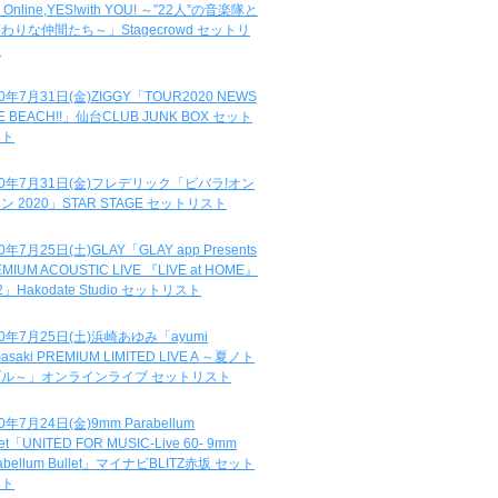
e Online,YES!with YOU! ～”22人”の音楽隊と
わりな仲間たち～」Stagecrowd セットリ
ト
20年7月31日(金)ZIGGY「TOUR2020 NEWS
DE BEACH!!」仙台CLUB JUNK BOX セット
スト
20年7月31日(金)フレデリック「ビバラ!オン
ン 2020」STAR STAGE セットリスト
0年7月25日(土)GLAY「GLAY app Presents
MIUM ACOUSTIC LIVE 『LIVE at HOME』
.2」Hakodate Studio セットリスト
20年7月25日(土)浜崎あゆみ「ayumi
asaki PREMIUM LIMITED LIVE A ～夏ノト
ブル～」オンラインライブ セットリスト
0年7月24日(金)9mm Parabellum
let「UNITED FOR MUSIC-Live 60- 9mm
abellum Bullet」マイナビBLITZ赤坂 セット
スト