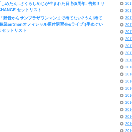
「しめたん -さくらしめじが生まれた日 祝5周年- 告知!! サ
20
CHANGE セットリスト
20
しめじ「野音からサンプラザワンマンまで待てない?うん!待て
20
稼業air:manオフィシャル振付講習会&ライブ!(手ぬぐい
20
GE セットリスト
20
20
20
20
20
20
20
20
20
20
20
20
20
20
20