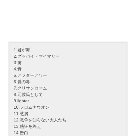
1.君が海
2.グッバイ・マイマリー
3.虜
4.青
5.アフターアワー
6.愛の毒
7.クリサンセマム
8.元彼氏として
9.lighter
10.フロムナウオン
11.芝居
12.戦争を知らない大人たち
13.熱狂を終え
14.告白