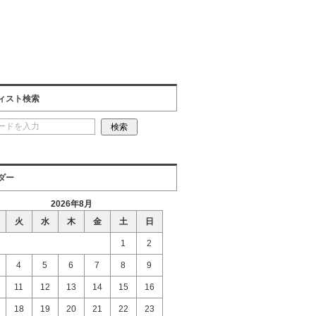
ィスト検索
ダー
2026年8月
火
水
木
金
土
日
1
2
4
5
6
7
8
9
11
12
13
14
15
16
18
19
20
21
22
23