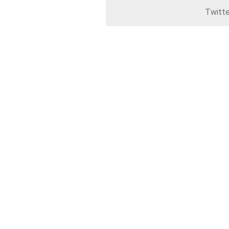
Twitt