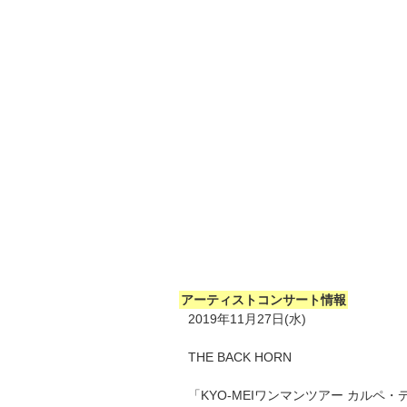
アーティストコンサート情報
2019年11月27日(水)
THE BACK HORN
「KYO-MEIワンマンツアー カルペ