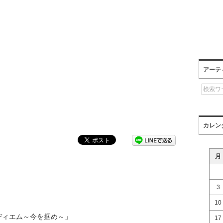
アーテ
カレン
月
3
10
・ディエム～今を掴め～」
17