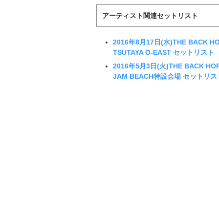
アーティスト関連セットリスト
2016年8月17日(水)THE BACK HO
TSUTAYA O-EAST セットリスト
2016年5月3日(火)THE BACK H
JAM BEACH特設会場 セットリス