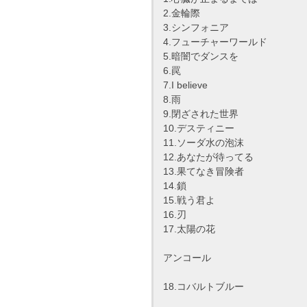
2.金輪際
3.シンフォニア
4.フューチャーワールド
5.暗闇でダンスを
6.罠
7.I believe
8.雨
9.閉ざされた世界
10.デスティニー
11.ソーダ水の泡沫
12.あなたが待ってる
13.果てなき冒険者
14.鎖
15.戦う君よ
16.刃
17.太陽の花
アンコール
18.コバルトブルー