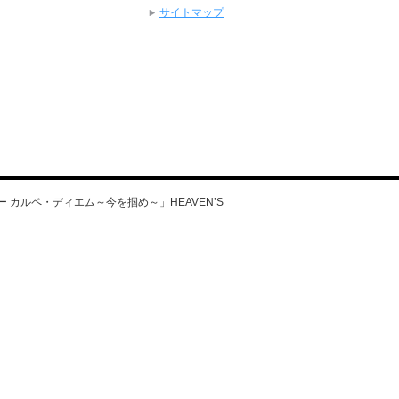
サイトマップ
ンツアー カルペ・ディエム～今を掴め～」HEAVEN’S