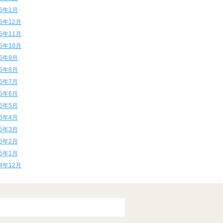
16年1月
15年12月
15年11月
15年10月
15年9月
15年8月
15年7月
15年6月
15年5月
15年4月
15年3月
15年2月
15年1月
14年12月