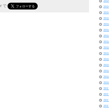
20
er で
20
20
20
20
20
20
20
20
20
20
20
20
20
20
20
20
20
20