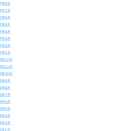
17年8月
17年7月
17年6月
17年5月
17年4月
17年3月
17年2月
17年1月
16年12月
16年11月
16年10月
16年9月
16年8月
16年7月
16年6月
16年5月
16年4月
16年3月
16年2月