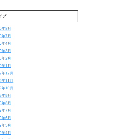
イブ
20年8月
20年7月
20年4月
20年3月
20年2月
20年1月
19年12月
19年11月
19年10月
19年9月
19年8月
19年7月
19年6月
19年5月
19年4月