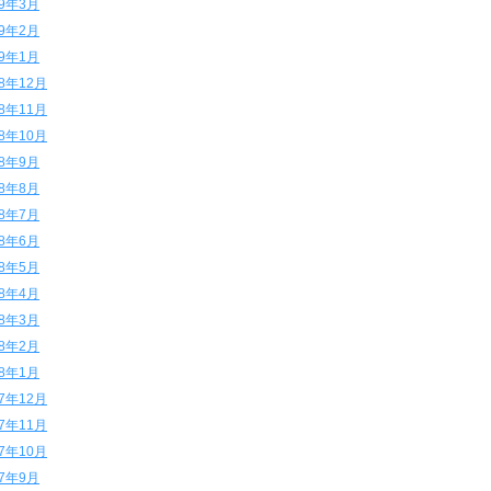
19年3月
19年2月
19年1月
18年12月
18年11月
18年10月
18年9月
18年8月
18年7月
18年6月
18年5月
18年4月
18年3月
18年2月
18年1月
17年12月
17年11月
17年10月
17年9月