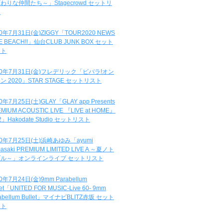
わりな仲間たち～」Stagecrowd セットリ
ト
20年7月31日(金)ZIGGY「TOUR2020 NEWS
DE BEACH!!」仙台CLUB JUNK BOX セット
スト
20年7月31日(金)フレデリック「ビバラ!オン
ン 2020」STAR STAGE セットリスト
0年7月25日(土)GLAY「GLAY app Presents
MIUM ACOUSTIC LIVE 『LIVE at HOME』
.2」Hakodate Studio セットリスト
20年7月25日(土)浜崎あゆみ「ayumi
asaki PREMIUM LIMITED LIVE A ～夏ノト
ブル～」オンラインライブ セットリスト
0年7月24日(金)9mm Parabellum
let「UNITED FOR MUSIC-Live 60- 9mm
abellum Bullet」マイナビBLITZ赤坂 セット
スト