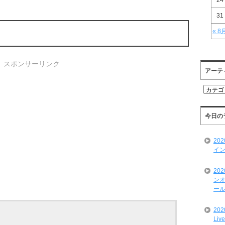
24
31
« 8
スポンサーリンク
アーテ
ア
ー
テ
ィ
今日の
ス
ト
20
一
イン
覧
20
ンオ
ール
20
Liv