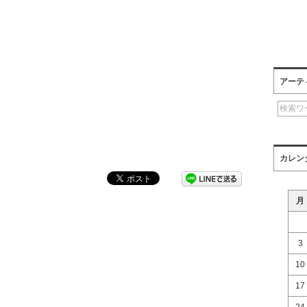
アーテ
カレン
月
3
10
」
17