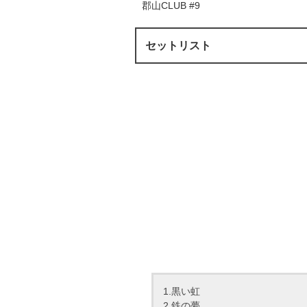
郡山CLUB #9
セットリスト
1.黒い虹
2.鉄の夢