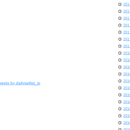
20
20
20
20
20
20
20
20
20
20
20
20
eets by dailysetlist_jp
20
20
20
20
20
20
20