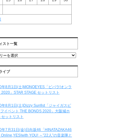
25
26
27
28
29
30
月
ィスト一覧
ライブ
20年8月1日(土)MONOEYES「ビバラ!オンラ
 2020」STAR STAGE セットリスト
20年8月1日(土)Dizzy Sunfist「ジャイガスピ
フイベント THE BONDS 2020」大阪城ホ
 セットリスト
20年7月31日(金)日向坂46「HINATAZAKA46
e Online,YES!with YOU! ～”22人”の音楽隊と