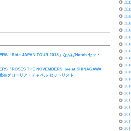
20
20
20
20
20
20
20
20
ERS「Ride JAPAN TOUR 2018」なんばHatch セット
20
20
RS「ROSES THE NOVEMBERS live at SHINAGAWA
20
品川教会グローリア・チャペル セットリスト
20
20
20
20
20
20
20
20